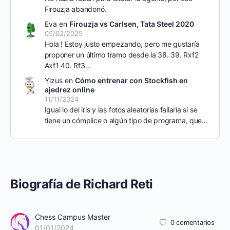
Firouzja abandonó.
Eva
en
Firouzja vs Carlsen, Tata Steel 2020
05/02/2025
Hola ! Estoy justo empezando, pero me gustaría
proponer un último tramo desde la 38. 39. Rxf2
Axf1 40. Rf3…
Yizus
en
Cómo entrenar con Stockfish en
ajedrez online
11/11/2024
Igual lo del iris y las fotos aleatorias fallaría si se
tiene un cómplice o algún tipo de programa, que…
Biografía de Richard Reti
Chess Campus Master
0
comentarios
01/01/2024