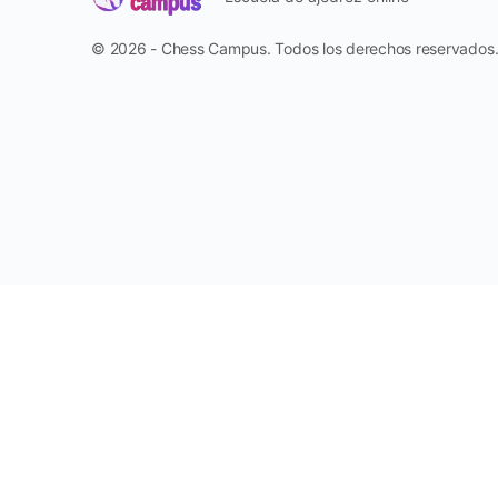
© 2026 - Chess Campus. Todos los derechos reservados
Reportar
Harassment
Harassment or bullying behavior
Inappropriate
Contains mature or sensitive content