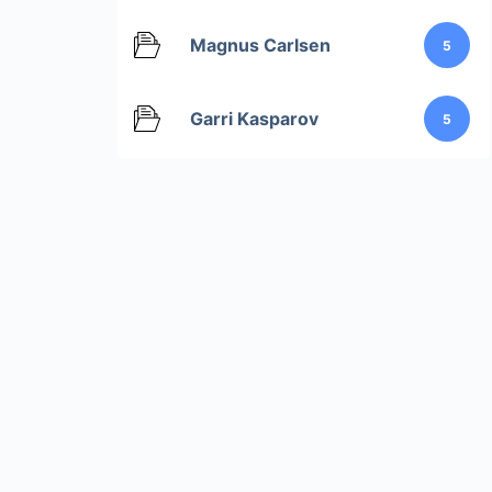
Magnus Carlsen
5
Garri Kasparov
5