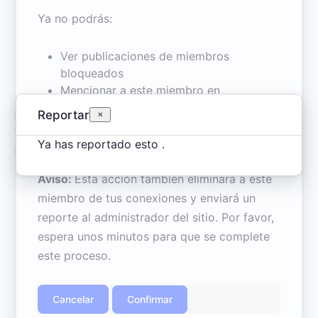
Sergio
behavior
Ya no podrás:
Invitado
Inappropriate
Contains mature or
@Sergio
•
Se unió Jul 2025
•
Activo hace un año
sensitive content
Ver publicaciones de miembros
bloqueados
Misinformation
Contains misleading or
Mencionar a este miembro en
false information
publicaciones
Reportar
Perfil
Línea de tiempo
Conexiones
Grupos
Invitar a este miembro a grupos
Offensive
Contains abusive or derogatory
Enviar mensaje a este miembro
Ya has reportado esto
.
content
Documentos
Añadir a este miembro como conexión
Suspicious
Contains spam, fake content
Aviso:
Esta acción también eliminará a este
miembro de tus conexiones y enviará un
or potential malware
Details
reporte al administrador del sitio. Por favor,
Otro
espera unos minutos para que se complete
Nota
First Name
Sergio
este proceso.
de
Reportar
reporte
Nickname
Sergio
Confirmar