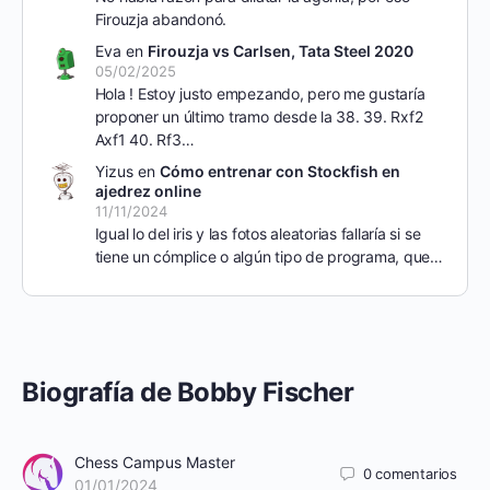
Firouzja abandonó.
Eva
en
Firouzja vs Carlsen, Tata Steel 2020
05/02/2025
Hola ! Estoy justo empezando, pero me gustaría
proponer un último tramo desde la 38. 39. Rxf2
Axf1 40. Rf3…
Yizus
en
Cómo entrenar con Stockfish en
ajedrez online
11/11/2024
Igual lo del iris y las fotos aleatorias fallaría si se
tiene un cómplice o algún tipo de programa, que…
Biografía de Bobby Fischer
Chess Campus Master
0
comentarios
01/01/2024