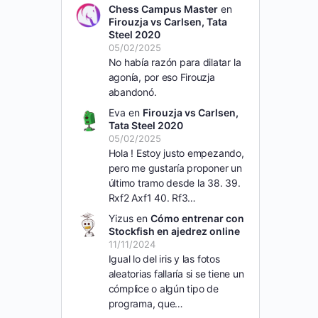
Chess Campus Master
en
Firouzja vs Carlsen, Tata
Steel 2020
05/02/2025
No había razón para dilatar la
agonía, por eso Firouzja
abandonó.
Eva
en
Firouzja vs Carlsen,
Tata Steel 2020
05/02/2025
Hola ! Estoy justo empezando,
pero me gustaría proponer un
último tramo desde la 38. 39.
Rxf2 Axf1 40. Rf3…
Yizus
en
Cómo entrenar con
Stockfish en ajedrez online
11/11/2024
Igual lo del iris y las fotos
aleatorias fallaría si se tiene un
cómplice o algún tipo de
programa, que…