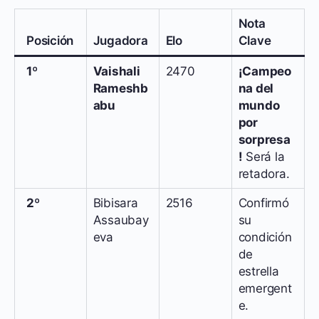
Nota
Posición
Jugadora
Elo
Clave
1º
Vaishali
2470
¡Campeo
Rameshb
na del
abu
mundo
por
sorpresa
!
Será la
retadora.
2º
Bibisara
2516
Confirmó
Assaubay
su
eva
condición
de
estrella
emergent
e.