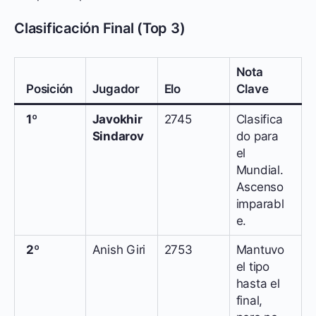
Clasificación Final (Top 3)
Nota
Posición
Jugador
Elo
Clave
1º
Javokhir
2745
Clasifica
Sindarov
do para
el
Mundial.
Ascenso
imparabl
e.
2º
Anish Giri
2753
Mantuvo
el tipo
hasta el
final,