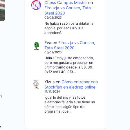
Chess Campus Master
en
Firouzja vs Carlsen, Tata
Steel 2020
05/02/2025
No había razón para dilatar la
agonía, por eso Firouzja
abandonó.
Eva
en
Firouzja vs Carlsen,
Tata Steel 2020
05/02/2025
Hola ! Estoy justo empezando,
pero me gustaría proponer un
último tramo desde la 38. 39.
Rxf2 Axf1 40. Rf3…
Yizus
en
Cómo entrenar con
Stockfish en ajedrez online
11/11/2024
n
Igual lo del iris y las fotos
aleatorias fallaría si se tiene un
cómplice o algún tipo de
programa, que…
e