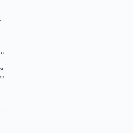
r
to
si
or