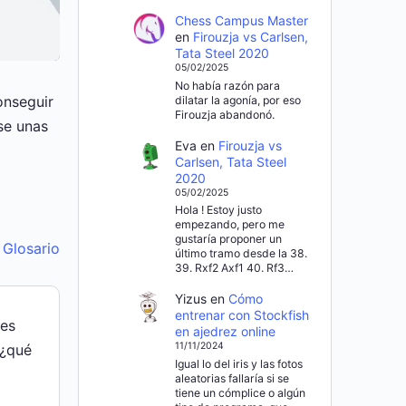
Chess Campus Master
en
Firouzja vs Carlsen,
Tata Steel 2020
05/02/2025
No había razón para
onseguir
dilatar la agonía, por eso
Firouzja abandonó.
se unas
Eva
en
Firouzja vs
Carlsen, Tata Steel
2020
05/02/2025
Hola ! Estoy justo
empezando, pero me
gustaría proponer un
l Glosario
último tramo desde la 38.
39. Rxf2 Axf1 40. Rf3…
Yizus
en
Cómo
entrenar con Stockfish
des
en ajedrez online
11/11/2024
 ¿qué
Igual lo del iris y las fotos
aleatorias fallaría si se
tiene un cómplice o algún