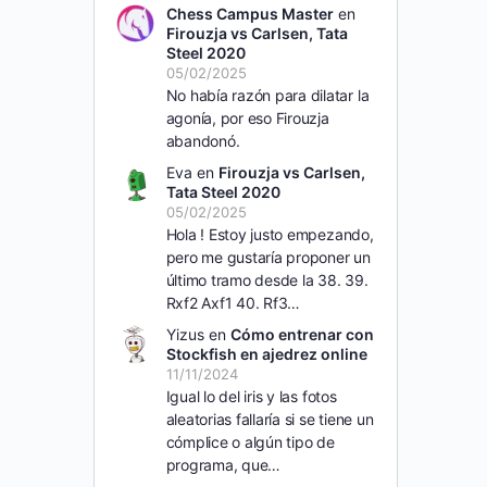
Chess Campus Master
en
Firouzja vs Carlsen, Tata
Steel 2020
05/02/2025
No había razón para dilatar la
agonía, por eso Firouzja
abandonó.
Eva
en
Firouzja vs Carlsen,
Tata Steel 2020
05/02/2025
Hola ! Estoy justo empezando,
pero me gustaría proponer un
último tramo desde la 38. 39.
Rxf2 Axf1 40. Rf3…
Yizus
en
Cómo entrenar con
Stockfish en ajedrez online
11/11/2024
Igual lo del iris y las fotos
aleatorias fallaría si se tiene un
cómplice o algún tipo de
programa, que…