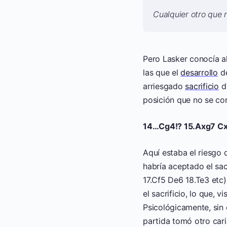
Cualquier otro que 
Pero Lasker conocía al
las que el
desarrollo
de
arriesgado
sacrificio
d
posición que no se cor
14…Cg4!? 15.Axg7 Cx
Aquí estaba el riesgo
habría aceptado el sa
17.Cf5 De6 18.Te3 etc)
el sacrificio, lo que, v
Psicológicamente, sin
partida tomó otro cari