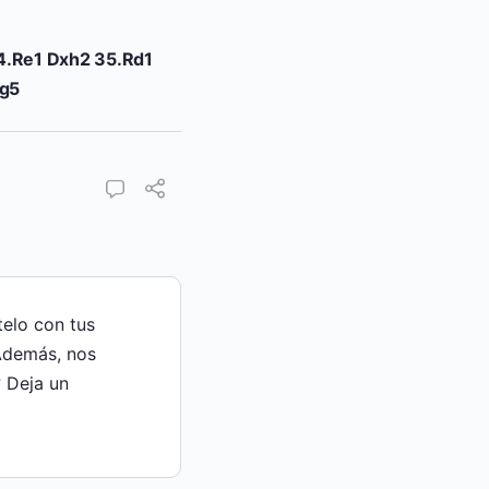
34.Re1 Dxh2 35.Rd1
Ag5
telo con tus
Además, nos
 Deja un