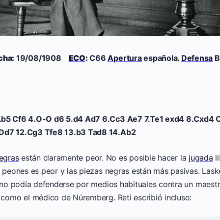
cha:
19/08/1908
ECO
:
C66
Apertura
española.
Defensa
B
.Ab5 Cf6 4.O-O d6 5.d4 Ad7 6.Cc3 Ae7 7.Te1 exd4 8.Cxd4
 Dd7 12.Cg3 Tfe8 13.b3 Tad8 14.Ab2
egras
están claramente peor. No es posible hacer la
jugada
l
e peones es peor y las piezas negras están más pasivas. Lask
a no podía defenderse por medios habituales contra un maestr
 como el médico de Núremberg. Reti escribió incluso: