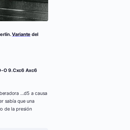
erlín.
Variante
del
 O-O 9.Cxc6 Axc6
iberadora …d5 a causa
er sabía que una
o de la presión