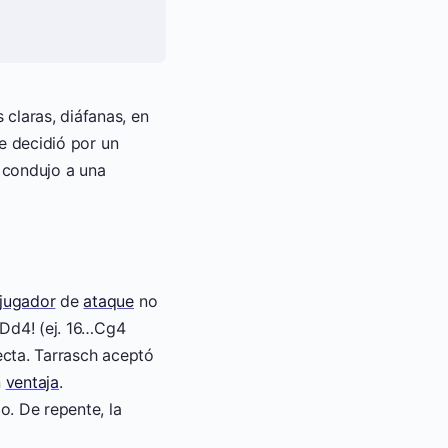
claras, diáfanas, en
e decidió por un
y condujo a una
jugador
de
ataque
no
.Dd4! (ej. 16…Cg4
recta. Tarrasch aceptó
n
ventaja
.
o. De repente, la