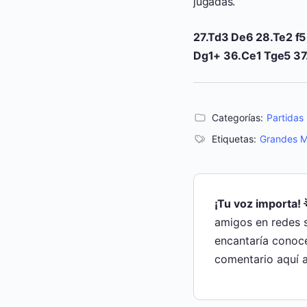
jugadas.
27.Td3 De6 28.Te2 f5
Dg1+ 36.Ce1 Tge5 37
Categorías:
Partida
Etiquetas:
Grandes M
¡Tu voz importa! 
amigos en redes 
encantaría conoce
comentario aquí a