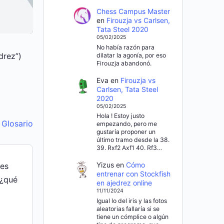
Chess Campus Master
en
Firouzja vs Carlsen,
Tata Steel 2020
05/02/2025
No había razón para
drez”)
dilatar la agonía, por eso
Firouzja abandonó.
Eva
en
Firouzja vs
Carlsen, Tata Steel
2020
05/02/2025
Hola ! Estoy justo
l Glosario
empezando, pero me
gustaría proponer un
último tramo desde la 38.
39. Rxf2 Axf1 40. Rf3…
Yizus
en
Cómo
des
entrenar con Stockfish
 ¿qué
en ajedrez online
11/11/2024
Igual lo del iris y las fotos
aleatorias fallaría si se
tiene un cómplice o algún