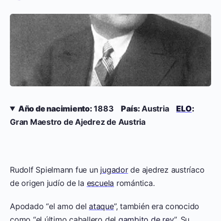
Año de nacimiento:
1883
País:
Austria
ELO
:
Gran Maestro de Ajedrez de Austria
Rudolf Spielmann fue un
jugador
de ajedrez austríaco
de origen judío de la
escuela
romántica.
Apodado “el amo del
ataque
”, también era conocido
como “el último caballero del
gambito de rey
”. Su