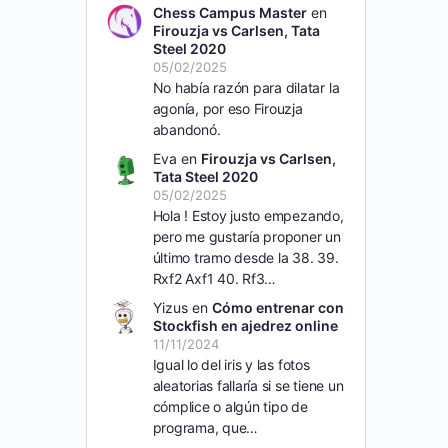
Chess Campus Master
en
Firouzja vs Carlsen, Tata
Steel 2020
05/02/2025
No había razón para dilatar la
agonía, por eso Firouzja
abandonó.
Eva
en
Firouzja vs Carlsen,
Tata Steel 2020
05/02/2025
Hola ! Estoy justo empezando,
pero me gustaría proponer un
último tramo desde la 38. 39.
Rxf2 Axf1 40. Rf3…
Yizus
en
Cómo entrenar con
Stockfish en ajedrez online
11/11/2024
Igual lo del iris y las fotos
aleatorias fallaría si se tiene un
cómplice o algún tipo de
programa, que…