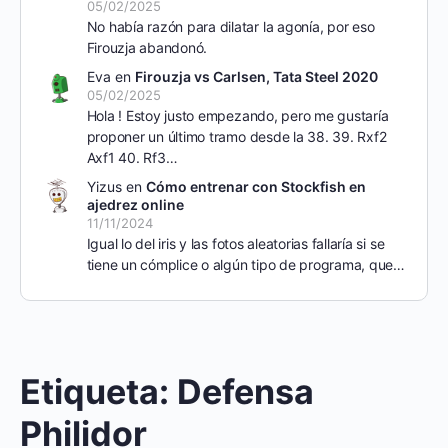
05/02/2025
No había razón para dilatar la agonía, por eso
Firouzja abandonó.
Eva
en
Firouzja vs Carlsen, Tata Steel 2020
05/02/2025
Hola ! Estoy justo empezando, pero me gustaría
proponer un último tramo desde la 38. 39. Rxf2
Axf1 40. Rf3…
Yizus
en
Cómo entrenar con Stockfish en
ajedrez online
11/11/2024
Igual lo del iris y las fotos aleatorias fallaría si se
tiene un cómplice o algún tipo de programa, que…
Etiqueta:
Defensa
Philidor