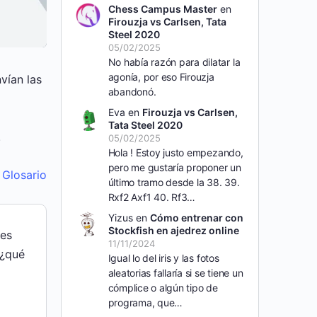
Chess Campus Master
en
Firouzja vs Carlsen, Tata
Steel 2020
05/02/2025
No había razón para dilatar la
agonía, por eso Firouzja
vían las
abandonó.
Eva
en
Firouzja vs Carlsen,
Tata Steel 2020
.
05/02/2025
Hola ! Estoy justo empezando,
pero me gustaría proponer un
l Glosario
último tramo desde la 38. 39.
Rxf2 Axf1 40. Rf3…
Yizus
en
Cómo entrenar con
Stockfish en ajedrez online
des
11/11/2024
 ¿qué
Igual lo del iris y las fotos
aleatorias fallaría si se tiene un
cómplice o algún tipo de
programa, que…