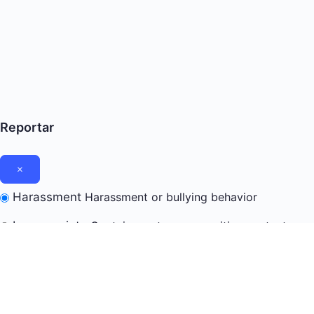
Reportar
Harassment
Harassment or bullying behavior
Inappropriate
Contains mature or sensitive content
Misinformation
Contains misleading or false
information
Offensive
Contains abusive or derogatory content