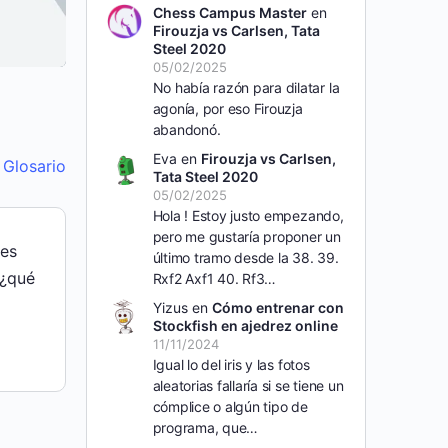
Chess Campus Master
en
Firouzja vs Carlsen, Tata
Steel 2020
05/02/2025
No había razón para dilatar la
agonía, por eso Firouzja
abandonó.
Eva
en
Firouzja vs Carlsen,
l Glosario
Tata Steel 2020
05/02/2025
Hola ! Estoy justo empezando,
pero me gustaría proponer un
des
último tramo desde la 38. 39.
 ¿qué
Rxf2 Axf1 40. Rf3…
Yizus
en
Cómo entrenar con
Stockfish en ajedrez online
11/11/2024
Igual lo del iris y las fotos
aleatorias fallaría si se tiene un
cómplice o algún tipo de
programa, que…