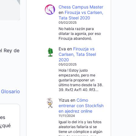
Chess Campus Master
en
Firouzja vs Carlsen,
Tata Steel 2020
05/02/2025
No había razón para
dilatar la agonía, por eso
Firouzja abandonó.
Eva
en
Firouzja vs
l Rey de
Carlsen, Tata Steel
2020
05/02/2025
Hola ! Estoy justo
empezando, pero me
gustaría proponer un
último tramo desde la 38.
39. Rxf2 Axf1 40. Rf3…
l Glosario
Yizus
en
Cómo
entrenar con Stockfish
en ajedrez online
11/11/2024
des
Igual lo del iris y las fotos
 ¿qué
aleatorias fallaría si se
tiene un cómplice o algún