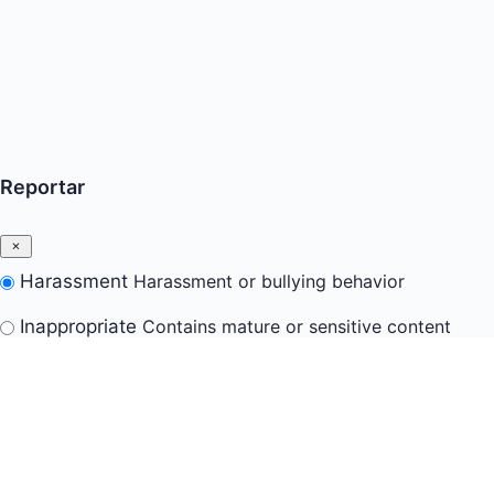
Reportar
Harassment
Harassment or bullying behavior
Inappropriate
Contains mature or sensitive content
Misinformation
Contains misleading or false
information
Offensive
Contains abusive or derogatory content
Suspicious
Contains spam, fake content or potential