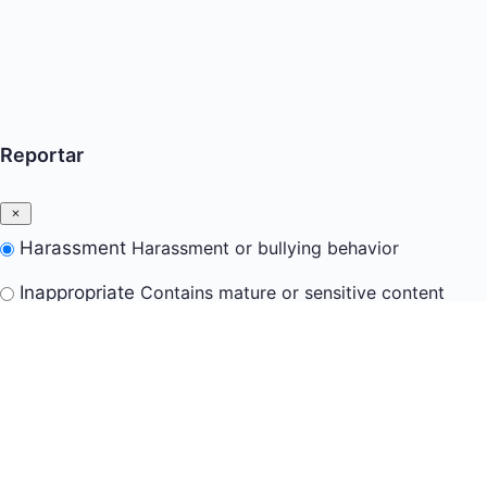
Reportar
Harassment
Harassment or bullying behavior
Inappropriate
Contains mature or sensitive content
Misinformation
Contains misleading or false
information
Offensive
Contains abusive or derogatory content
Suspicious
Contains spam, fake content or potential