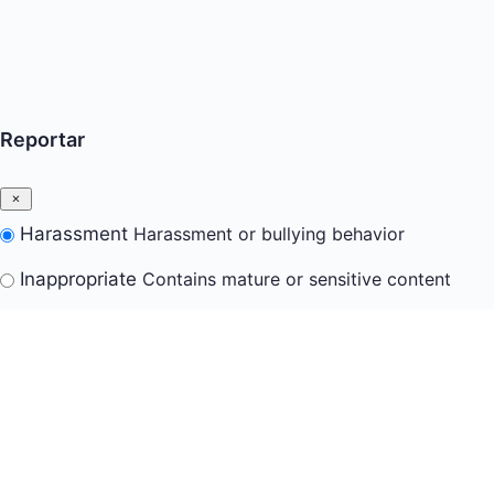
Reportar
Harassment
Harassment or bullying behavior
Inappropriate
Contains mature or sensitive content
Misinformation
Contains misleading or false
information
Offensive
Contains abusive or derogatory content
Suspicious
Contains spam, fake content or potential
malware