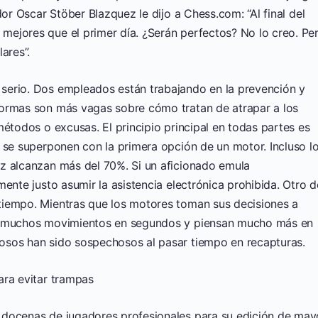
dor Oscar Stöber Blazquez le dijo a Chess.com: “Al final del
ejores que el primer día. ¿Serán perfectos? No lo creo. Pe
ares”.
serio. Dos empleados están trabajando en la prevención y
ormas son más vagas sobre cómo tratan de atrapar a los
métodos o excusas. El principio principal en todas partes es
 se superponen con la primera opción de un motor. Incluso l
z alcanzan más del 70%. Si un aficionado emula
ente justo asumir la asistencia electrónica prohibida. Otro d
tiempo. Mientras que los motores toman sus decisiones a
an muchos movimientos en segundos y piensan mucho más en
osos han sido sospechosos al pasar tiempo en recapturas.
ara evitar trampas
 docenas de jugadores profesionales para su edición de may