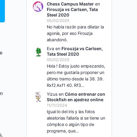
Chess Campus Master
en
Firouzja vs Carlsen, Tata
Steel 2020
05/02/2025
No había razón para dilatar la
agonía, por eso Firouzja
abandonó.
Eva
en
Firouzja vs Carlsen,
e
Tata Steel 2020
05/02/2025
Hola ! Estoy justo empezando,
pero me gustaría proponer un
último tramo desde la 38. 39.
Rxf2 Axf1 40. Rf3…
en
Yizus
en
Cómo entrenar con
Stockfish en ajedrez online
11/11/2024
a
Igual lo del iris y las fotos
aleatorias fallaría si se tiene un
cómplice o algún tipo de
programa, que…
s,