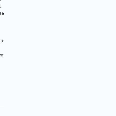
s
se
na
en