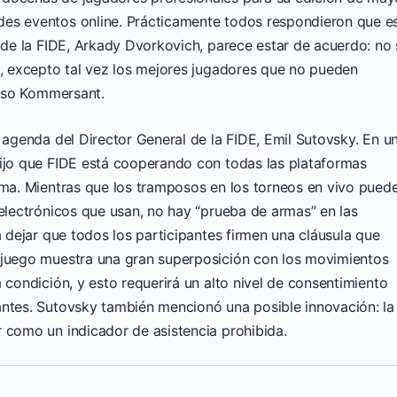
des eventos online. Prácticamente todos respondieron que e
e de la FIDE, Arkady Dvorkovich, parece estar de acuerdo: no 
e, excepto tal vez los mejores jugadores que no pueden
 ruso Kommersant.
a agenda del Director General de la FIDE, Emil Sutovsky. En u
dijo que FIDE está cooperando con todas las plataformas
lema. Mientras que los tramposos en los torneos en vivo pued
 electrónicos que usan, no hay “prueba de armas” en las
a dejar que todos los participantes firmen una cláusula que
su juego muestra una gran superposición con los movimientos
 condición, y esto requerirá un alto nivel de consentimiento
antes. Sutovsky también mencionó una posible innovación: la
r como un indicador de asistencia prohibida.