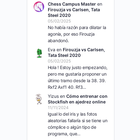
Chess Campus Master
en
Firouzja vs Carlsen, Tata
Steel 2020
05/02/2025
No había razón para dilatar la
agonía, por eso Firouzja
abandonó.
Eva
en
Firouzja vs Carlsen,
Tata Steel 2020
05/02/2025
Hola ! Estoy justo empezando,
pero me gustaría proponer un
último tramo desde la 38. 39.
Rxf2 Axf1 40. Rf3…
Yizus
en
Cómo entrenar con
Stockfish en ajedrez online
11/11/2024
Igual lo del iris y las fotos
aleatorias fallaría si se tiene un
cómplice o algún tipo de
programa, que…