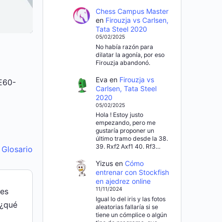
Chess Campus Master
en
Firouzja vs Carlsen,
Tata Steel 2020
05/02/2025
No había razón para
dilatar la agonía, por eso
Firouzja abandonó.
Eva
en
Firouzja vs
E60-
Carlsen, Tata Steel
2020
05/02/2025
Hola ! Estoy justo
empezando, pero me
gustaría proponer un
último tramo desde la 38.
39. Rxf2 Axf1 40. Rf3…
l Glosario
Yizus
en
Cómo
entrenar con Stockfish
en ajedrez online
11/11/2024
des
Igual lo del iris y las fotos
 ¿qué
aleatorias fallaría si se
tiene un cómplice o algún