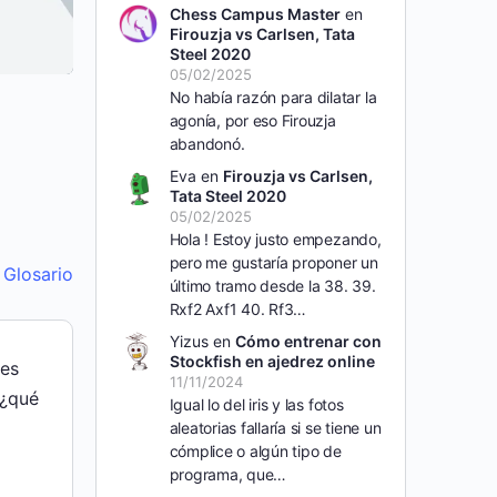
Chess Campus Master
en
Firouzja vs Carlsen, Tata
Steel 2020
05/02/2025
No había razón para dilatar la
agonía, por eso Firouzja
abandonó.
Eva
en
Firouzja vs Carlsen,
Tata Steel 2020
05/02/2025
Hola ! Estoy justo empezando,
pero me gustaría proponer un
l Glosario
último tramo desde la 38. 39.
Rxf2 Axf1 40. Rf3…
Yizus
en
Cómo entrenar con
Stockfish en ajedrez online
des
11/11/2024
 ¿qué
Igual lo del iris y las fotos
aleatorias fallaría si se tiene un
cómplice o algún tipo de
programa, que…