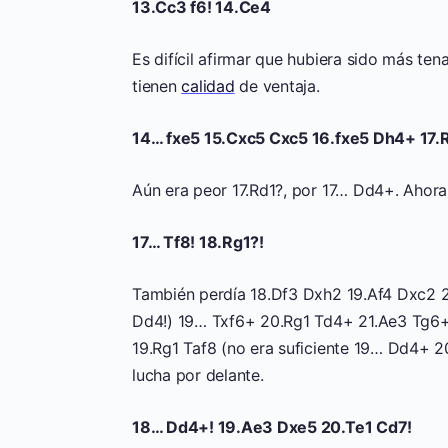
13.Cc3 f6! 14.Ce4
Es difícil afirmar que hubiera sido más ten
tienen
calidad
de ventaja.
14… fxe5 15.Cxc5 Cxc5 16.fxe5 Dh4+ 17.R
Aún era peor 17.Rd1?, por 17… Dd4+. Ahora
17… Tf8! 18.Rg1?!
También perdía 18.Df3 Dxh2 19.Af4 Dxc2 2
Dd4!) 19… Txf6+ 20.Rg1 Td4+ 21.Ae3 Tg6+ 
19.Rg1 Taf8 (no era suficiente 19… Dd4+ 
lucha por delante.
18… Dd4+! 19.Ae3 Dxe5 20.Te1 Cd7!