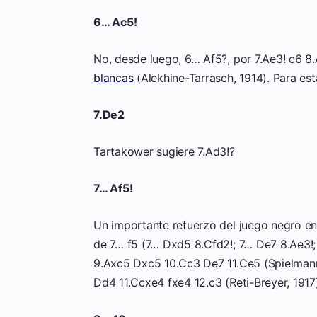
6… Ac5!
No, desde luego, 6… Af5?, por 7.Ae3! c6 8.
blancas
(Alekhine-Tarrasch, 1914). Para es
7.De2
Tartakower sugiere 7.Ad3!?
7… Af5!
Un importante refuerzo del juego negro e
de 7… f5 (7… Dxd5 8.Cfd2!; 7… De7 8.Ae3!
9.Axc5 Dxc5 10.Cc3 De7 11.Ce5 (Spielmann
Dd4 11.Ccxe4 fxe4 12.c3 (Reti-Breyer, 1917