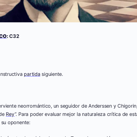
CO
:
C32
instructiva
partida
siguiente.
rviente neorromántico, un seguidor de Anderssen y Chigorin
 de
Rey
”. Para poder evaluar mejor la naturaleza crítica de est
 su oponente: