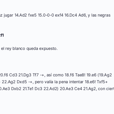
az jugar 14.Ad2 fxe5 15.0-0-0 exf4 16.Dc4 Ad6, y las negras
f1
 el rey blanco queda expuesto.
0.f6 Cd3 21.Dg3 Tf7 -+, así como 18.f6 Tae8! 19.e6 (19.Ag2
22.Ag2 Dxd5 -+, pero valía la pena intentar 18.e6! Txf5+
20.Ae3 Dxb2 21.Te1 Dc3 22.Ad2) 20.Ae3 Ce4 21.Ag2, con cier