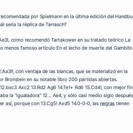
 recomendada por Spielmann en la última edición del Handbu
l sería la réplica de Tarrasch?
.Ae3!, como recomendó Tartakower en su tratado teórico La
no menos famoso artículo En el lecho de muerte del Gambito
a3!!, con ventaja de las blancas, que se materializó en la
or Bronstein en su notable libro 200 partidas abiertas.
2.bxc3 Axc2 13.Rd2 Ag6 14.Te1+ Rd6 15.Cd4!, con mejor fina
ba la “igualadora” 12… Ae4, y sólo casi medio siglo despué
ser así, porque con 13.Cg5! Axd5 14.0-0-0, las
negras
tienen