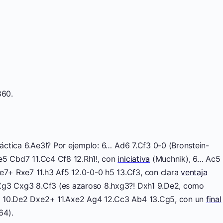
860.
práctica 6.Ae3!? Por ejemplo: 6… Ad6 7.Cf3 0-0 (Bronstein-
e5 Cbd7 11.Cc4 Cf8 12.Rh1!, con
iniciativa
(Muchnik), 6… Ac5
+ Rxe7 11.h3 Af5 12.0-0-0 h5 13.Cf3, con clara
ventaja
.g3 Cxg3 8.Cf3 (es azaroso 8.hxg3?! Dxh1 9.De2, como
+ 10.De2 Dxe2+ 11.Axe2 Ag4 12.Cc3 Ab4 13.Cg5, con un
final
64).