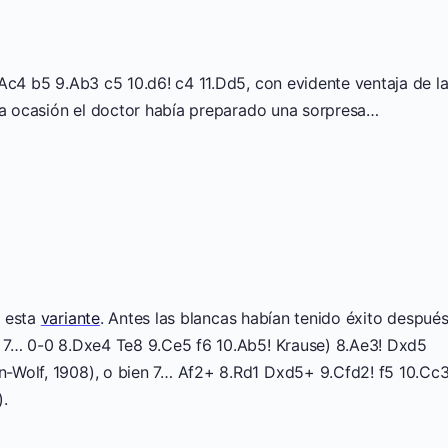
Ac4 b5 9.Ab3 c5 10.d6! c4 11.Dd5, con evidente ventaja de l
ta ocasión el doctor había preparado una sorpresa…
n esta
variante
. Antes las blancas habían tenido éxito despué
; 7… 0-0 8.Dxe4 Te8 9.Ce5 f6 10.Ab5! Krause) 8.Ae3! Dxd5
-Wolf, 1908), o bien 7… Af2+ 8.Rd1 Dxd5+ 9.Cfd2! f5 10.Cc
).