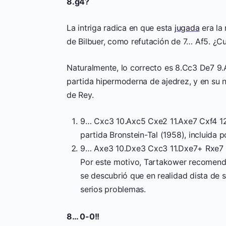
8.g4?
La intriga radica en que esta
jugada
era la
de Bilbuer, como refutación de 7… Af5. ¿Cuá
Naturalmente, lo correcto es 8.Cc3 De7 9
partida hipermoderna de ajedrez, y en su 
de Rey.
9… Cxc3 10.Axc5 Cxe2 11.Axe7 Cxf4 12.A
partida Bronstein-Tal (1958), incluida p
9… Axe3 10.Dxe3 Cxc3 11.Dxe7+ Rxe7 1
Por este motivo, Tartakower recomenda
se descubrió que en realidad dista de 
serios problemas.
8… 0-0!!