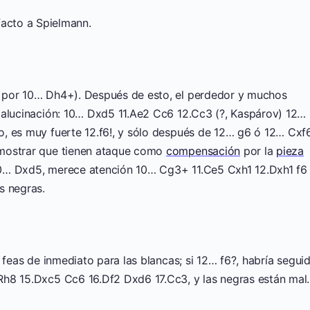
facto a Spielmann.
 por 10… Dh4+). Después de esto, el perdedor y muchos
 alucinación: 10… Dxd5 11.Ae2 Cc6 12.Cc3 (?, Kaspárov) 12…
, es muy fuerte 12.f6!, y sólo después de 12… g6 ó 12… Cxf6
emostrar que tienen ataque como
compensación
por la
pieza
10… Dxd5, merece atención 10… Cg3+ 11.Ce5 Cxh1 12.Dxh1 f6
s negras.
 feas de inmediato para las blancas; si 12… f6?, habría segui
Rh8 15.Dxc5 Cc6 16.Df2 Dxd6 17.Cc3, y las negras están mal.