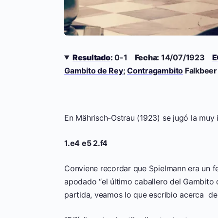
Resultado
:
0-1
Fecha:
14/07/1923
E
Gambito de Rey
;
Contragambito
Falkbeer
En Mährisch-Ostrau (1923) se jugó la muy 
1.e4 e5 2.f4
Conviene recordar que Spielmann era un fe
apodado “el último caballero del Gambito
partida, veamos lo que escribio acerca de