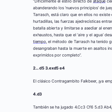
“Difícilmente el estilo directo de
ataque
ced
abanderando los ‘nuevos principios’ de jueg
Tarrasch, está claro que en ellos no existe 
hurtadillas, las fuerzas ajedrecísticas entr
batalla abierta y limitarse a asediar al en
exhaustos, hasta que el ‘aire y el agua’ d
tiempo
, el método de Tarrasch ha tenido g
desangraban hasta la muerte en asaltos i
exprimidos por completo”.
2… d5 3.exd5 e4
El clásico Contragambito Falkbeer, ¡ya e
4.d3
También se ha jugado 4.Cc3 Cf6 5.d3 Ab4,