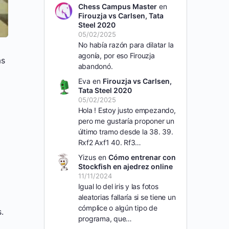
Chess Campus Master
en
Firouzja vs Carlsen, Tata
Steel 2020
05/02/2025
No había razón para dilatar la
agonía, por eso Firouzja
ás
abandonó.
Eva
en
Firouzja vs Carlsen,
Tata Steel 2020
05/02/2025
Hola ! Estoy justo empezando,
pero me gustaría proponer un
último tramo desde la 38. 39.
Rxf2 Axf1 40. Rf3…
Yizus
en
Cómo entrenar con
Stockfish en ajedrez online
11/11/2024
Igual lo del iris y las fotos
aleatorias fallaría si se tiene un
cómplice o algún tipo de
.
programa, que…