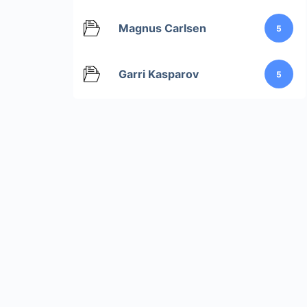
Magnus Carlsen
5
Garri Kasparov
5