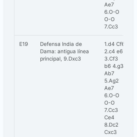
Ae7
6.O-O
O-O
7.Cc3
E19
Defensa India de
1.d4 Cf6
Dama: antigua línea
2.c4 e6
principal, 9.Dxc3
3.Cf3
b6 4.g3
Ab7
5.Ag2
Ae7
6.O-O
O-O
7.Cc3
Ce4
8.Dc2
Cxc3