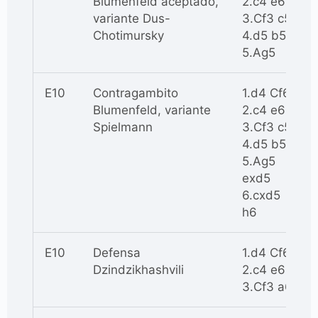
Blumenfeld aceptado,
2.c4 e6
variante Dus-
3.Cf3 c5
Chotimursky
4.d5 b5
5.Ag5
E10
Contragambito
1.d4 Cf6
Blumenfeld, variante
2.c4 e6
Spielmann
3.Cf3 c5
4.d5 b5
5.Ag5
exd5
6.cxd5
h6
E10
Defensa
1.d4 Cf6
Dzindzikhashvili
2.c4 e6
3.Cf3 a6