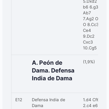
5.Dxd2
b6 6.g3
Ab7
7.Ag2 O-
O 8.Cc3
Ce4
9.Dc2
Cxc3
10.Cg5
A. Peón de
(1,9%)
Dama. Defensa
India de Dama
E12
Defensa India de
1.d4 Cf6
Dama
2.c4 e6