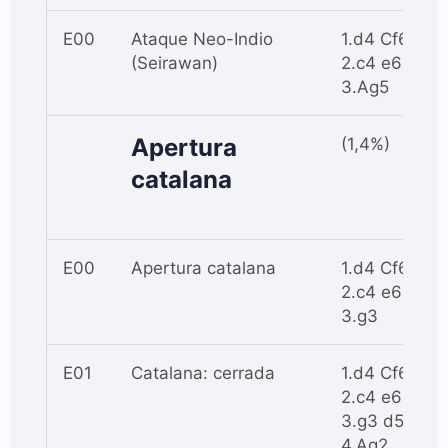
E00
Ataque Neo-Indio
1.d4 Cf6
(Seirawan)
2.c4 e6
3.Ag5
Apertura
(1,4%)
catalana
E00
Apertura catalana
1.d4 Cf6
2.c4 e6
3.g3
E01
Catalana: cerrada
1.d4 Cf6
2.c4 e6
3.g3 d5
4.Ag2