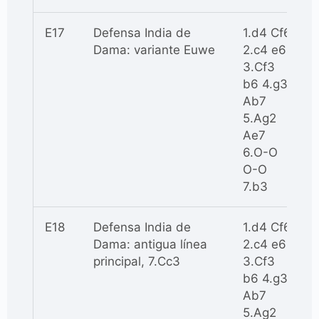
E17
Defensa India de
1.d4 Cf6
Dama: variante Euwe
2.c4 e6
3.Cf3
b6 4.g3
Ab7
5.Ag2
Ae7
6.O-O
O-O
7.b3
E18
Defensa India de
1.d4 Cf6
Dama: antigua línea
2.c4 e6
principal, 7.Cc3
3.Cf3
b6 4.g3
Ab7
5.Ag2