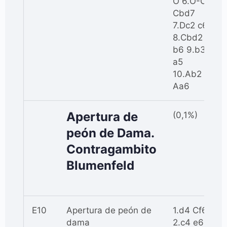
O 6.O-O
Cbd7
7.Dc2 c6
8.Cbd2
b6 9.b3
a5
10.Ab2
Aa6
Apertura de
(0,1%)
peón de Dama.
Contragambito
Blumenfeld
E10
Apertura de peón de
1.d4 Cf6
dama
2.c4 e6