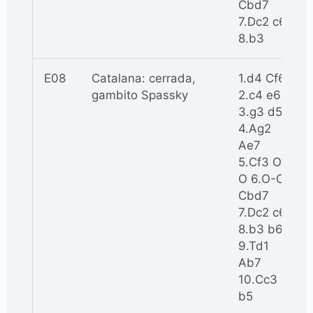
Cbd7
7.Dc2 c6
8.b3
E08
Catalana: cerrada,
1.d4 Cf6
gambito Spassky
2.c4 e6
3.g3 d5
4.Ag2
Ae7
5.Cf3 O-
O 6.O-O
Cbd7
7.Dc2 c6
8.b3 b6
9.Td1
Ab7
10.Cc3
b5