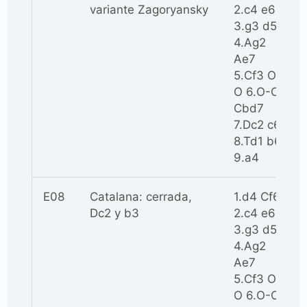
variante Zagoryansky
2.c4 e6
3.g3 d5
4.Ag2
Ae7
5.Cf3 O-
O 6.O-O
Cbd7
7.Dc2 c6
8.Td1 b6
9.a4
E08
Catalana: cerrada,
1.d4 Cf6
Dc2 y b3
2.c4 e6
3.g3 d5
4.Ag2
Ae7
5.Cf3 O-
O 6.O-O