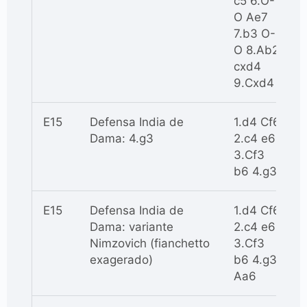
c5 6.O-
O Ae7
7.b3 O-
O 8.Ab2
cxd4
9.Cxd4
E15
Defensa India de
1.d4 Cf6
Dama: 4.g3
2.c4 e6
3.Cf3
b6 4.g3
E15
Defensa India de
1.d4 Cf6
Dama: variante
2.c4 e6
Nimzovich (fianchetto
3.Cf3
exagerado)
b6 4.g3
Aa6