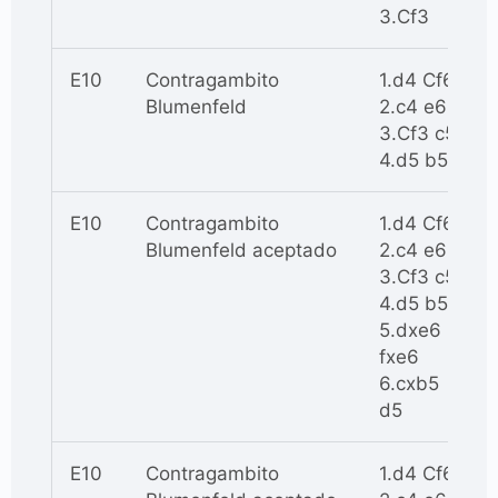
3.Cf3
E10
Contragambito
1.d4 Cf6
Blumenfeld
2.c4 e6
3.Cf3 c5
4.d5 b5
E10
Contragambito
1.d4 Cf6
Blumenfeld aceptado
2.c4 e6
3.Cf3 c5
4.d5 b5
5.dxe6
fxe6
6.cxb5
d5
E10
Contragambito
1.d4 Cf6