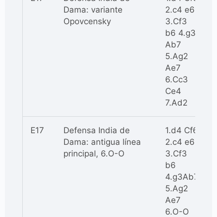
Dama: variante
2.c4 e6
Opovcensky
3.Cf3
b6 4.g3
Ab7
5.Ag2
Ae7
6.Cc3
Ce4
7.Ad2
E17
Defensa India de
1.d4 Cf6
Dama: antigua línea
2.c4 e6
principal, 6.O-O
3.Cf3
b6
4.g3Ab7
5.Ag2
Ae7
6.O-O