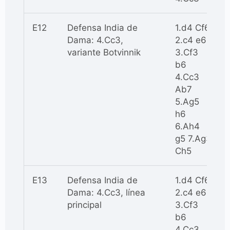
E12
Defensa India de
1.d4 Cf6
Dama: 4.Cc3,
2.c4 e6
variante Botvinnik
3.Cf3
b6
4.Cc3
Ab7
5.Ag5
h6
6.Ah4
g5 7.Ag3
Ch5
E13
Defensa India de
1.d4 Cf6
Dama: 4.Cc3, línea
2.c4 e6
principal
3.Cf3
b6
4.Cc3