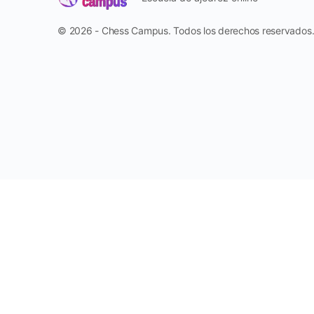
© 2026 - Chess Campus. Todos los derechos reservados
Reportar
Harassment
Harassment or bullying behavior
Inappropriate
Contains mature or sensitive content