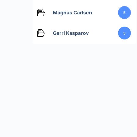
Magnus Carlsen
5
Garri Kasparov
5