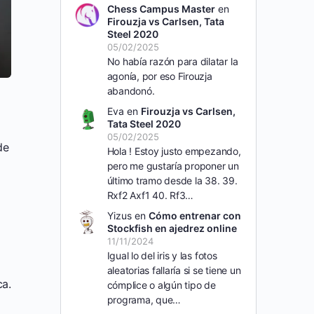
Chess Campus Master
en
Firouzja vs Carlsen, Tata
Steel 2020
05/02/2025
No había razón para dilatar la
agonía, por eso Firouzja
abandonó.
Eva
en
Firouzja vs Carlsen,
Tata Steel 2020
05/02/2025
de
Hola ! Estoy justo empezando,
pero me gustaría proponer un
último tramo desde la 38. 39.
Rxf2 Axf1 40. Rf3…
Yizus
en
Cómo entrenar con
Stockfish en ajedrez online
11/11/2024
Igual lo del iris y las fotos
aleatorias fallaría si se tiene un
ca.
cómplice o algún tipo de
programa, que…