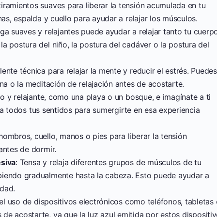
tiramientos suaves para liberar la tensión acumulada en tu
nas, espalda y cuello para ayudar a relajar los músculos.
oga suaves y relajantes puede ayudar a relajar tanto tu cuerp
a postura del niño, la postura del cadáver o la postura del
ente técnica para relajar la mente y reducir el estrés. Puede
na o la meditación de relajación antes de acostarte.
lo y relajante, como una playa o un bosque, e imagínate a ti
liza todos tus sentidos para sumergirte en esa experiencia
hombros, cuello, manos o pies para liberar la tensión
antes de dormir.
esiva
: Tensa y relaja diferentes grupos de músculos de tu
biendo gradualmente hasta la cabeza. Esto puede ayudar a
edad.
 el uso de dispositivos electrónicos como teléfonos, tabletas
e acostarte, ya que la luz azul emitida por estos dispositi