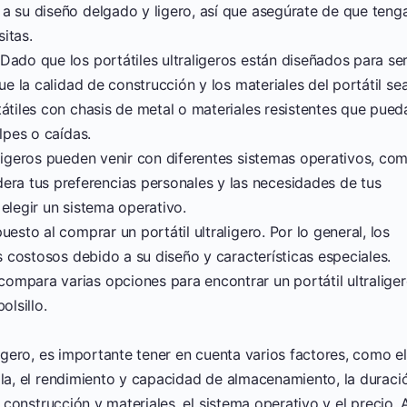
a su diseño delgado y ligero, así que asegúrate de que teng
itas.
 Dado que los portátiles ultraligeros están diseñados para se
ue la calidad de construcción y los materiales del portátil se
tátiles con chasis de metal o materiales resistentes que pued
lpes o caídas.
raligeros pueden venir con diferentes sistemas operativos, co
a tus preferencias personales y las necesidades de tus
elegir un sistema operativo.
uesto al comprar un portátil ultraligero. Por lo general, los
ás costosos debido a su diseño y características especiales.
ompara varias opciones para encontrar un portátil ultralige
olsillo.
ligero, es importante tener en cuenta varios factores, como el
lla, el rendimiento y capacidad de almacenamiento, la duraci
e construcción y materiales, el sistema operativo y el precio. 