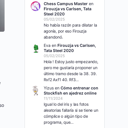
Chess Campus Master
en
Firouzja vs Carlsen, Tata
Steel 2020
05/02/2025
No había razón para dilatar la
agonía, por eso Firouzja
abandonó.
Eva
en
Firouzja vs Carlsen,
Tata Steel 2020
05/02/2025
Hola ! Estoy justo empezando,
pero me gustaría proponer un
último tramo desde la 38. 39.
Rxf2 Axf1 40. Rf3…
e
Yizus
en
Cómo entrenar con
Stockfish en ajedrez online
11/11/2024
Igual lo del iris y las fotos
eso
aleatorias fallaría si se tiene un
cómplice o algún tipo de
programa, que…