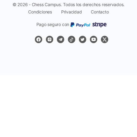
© 2026 - Chess Campus. Todos los derechos reservados.
Condiciones
Privacidad
Contacto
Pago seguro con
Reportar
Harassment
Harassment or bullying behavior
Inappropriate
Contains mature or sensitive content
Misinformation
Contains misleading or false