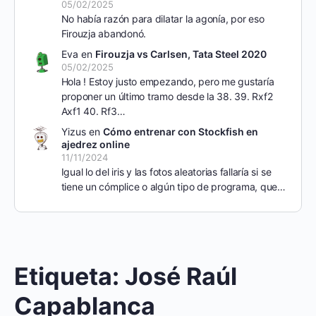
05/02/2025
No había razón para dilatar la agonía, por eso
Firouzja abandonó.
Eva
en
Firouzja vs Carlsen, Tata Steel 2020
05/02/2025
Hola ! Estoy justo empezando, pero me gustaría
proponer un último tramo desde la 38. 39. Rxf2
Axf1 40. Rf3…
Yizus
en
Cómo entrenar con Stockfish en
ajedrez online
11/11/2024
Igual lo del iris y las fotos aleatorias fallaría si se
tiene un cómplice o algún tipo de programa, que…
Etiqueta:
José Raúl
Capablanca