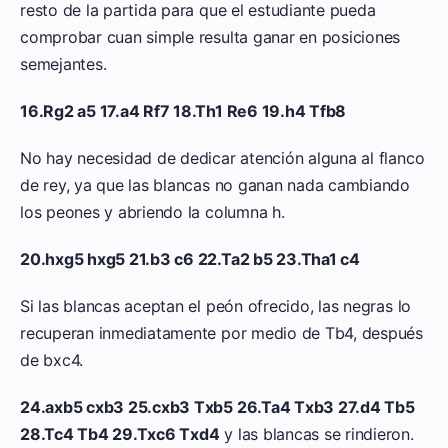
resto de la partida para que el estudiante pueda
comprobar cuan simple resulta ganar en posiciones
semejantes.
16.Rg2 a5 17.a4 Rf7 18.Th1 Re6 19.h4 Tfb8
No hay necesidad de dedicar atención alguna al flanco
de rey, ya que las blancas no ganan nada cambiando
los peones y abriendo la columna h.
20.hxg5 hxg5 21.b3 c6 22.Ta2 b5 23.Tha1 c4
Si las blancas aceptan el peón ofrecido, las negras lo
recuperan inmediatamente por medio de Tb4, después
de bxc4.
24.axb5 cxb3 25.cxb3 Txb5 26.Ta4 Txb3 27.d4 Tb5
28.Tc4 Tb4 29.Txc6 Txd4
y las blancas se rindieron.