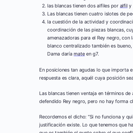
las blancas tienen dos alfiles por
alfil
y 
Las blancas tienen cuatro islotes de pe
la cuestión de la actividad y coordinaci
coordinación de las piezas blancas, cu
amenazadoras para el Rey negro, con l
blanco centralizado también es bueno, 
Dama daría
mate
en g7.
En posiciones tan agudas lo que importa e
respuesta es clara, aquél cuya posición s
Las blancas tienen ventaja en términos de 
defendido Rey negro, pero no hay forma cla
Recordemos el dicho: “Si no funciona y quie
justificación existe. Lo que tenemos que h
que es también el punto sobre el que conf