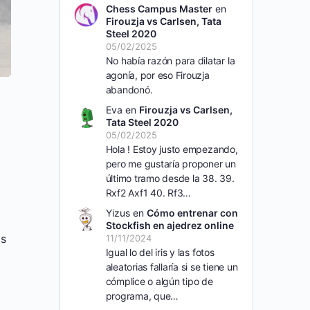
Chess Campus Master
en
Firouzja vs Carlsen, Tata
Steel 2020
05/02/2025
No había razón para dilatar la
agonía, por eso Firouzja
abandonó.
Eva
en
Firouzja vs Carlsen,
Tata Steel 2020
05/02/2025
Hola ! Estoy justo empezando,
pero me gustaría proponer un
último tramo desde la 38. 39.
Rxf2 Axf1 40. Rf3…
Yizus
en
Cómo entrenar con
Stockfish en ajedrez online
os
11/11/2024
Igual lo del iris y las fotos
aleatorias fallaría si se tiene un
cómplice o algún tipo de
programa, que…