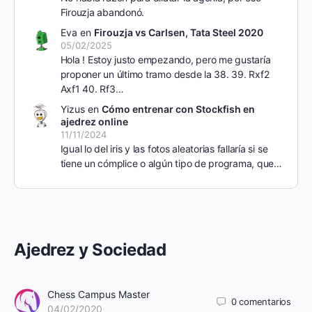
Firouzja abandonó.
Eva
en
Firouzja vs Carlsen, Tata Steel 2020
05/02/2025
Hola ! Estoy justo empezando, pero me gustaría
proponer un último tramo desde la 38. 39. Rxf2
Axf1 40. Rf3…
Yizus
en
Cómo entrenar con Stockfish en
ajedrez online
11/11/2024
Igual lo del iris y las fotos aleatorias fallaría si se
tiene un cómplice o algún tipo de programa, que…
Ajedrez y Sociedad
Chess Campus Master
0
comentarios
04/02/2020