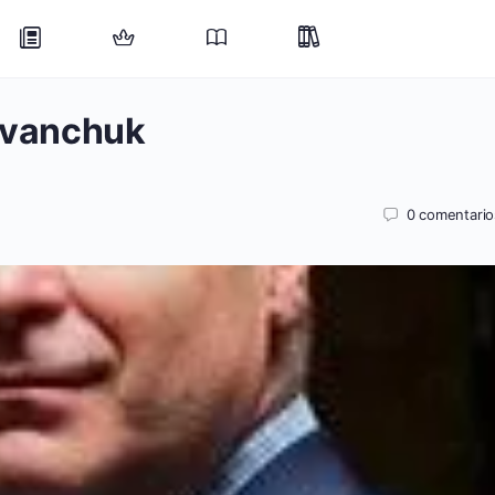
 Ivanchuk
0
comentario