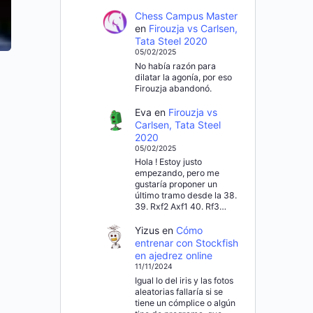
Chess Campus Master
en
Firouzja vs Carlsen,
Tata Steel 2020
05/02/2025
No había razón para
dilatar la agonía, por eso
Firouzja abandonó.
Eva
en
Firouzja vs
Carlsen, Tata Steel
2020
05/02/2025
Hola ! Estoy justo
empezando, pero me
gustaría proponer un
último tramo desde la 38.
39. Rxf2 Axf1 40. Rf3…
Yizus
en
Cómo
entrenar con Stockfish
en ajedrez online
11/11/2024
Igual lo del iris y las fotos
aleatorias fallaría si se
tiene un cómplice o algún