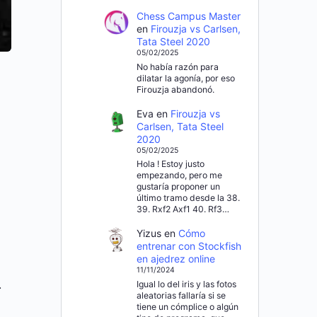
Chess Campus Master
en
Firouzja vs Carlsen,
Tata Steel 2020
05/02/2025
No había razón para
dilatar la agonía, por eso
Firouzja abandonó.
Eva
en
Firouzja vs
Carlsen, Tata Steel
2020
05/02/2025
Hola ! Estoy justo
empezando, pero me
gustaría proponer un
último tramo desde la 38.
39. Rxf2 Axf1 40. Rf3…
Yizus
en
Cómo
entrenar con Stockfish
en ajedrez online
11/11/2024
.
Igual lo del iris y las fotos
aleatorias fallaría si se
tiene un cómplice o algún