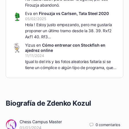
Firouzja abandonó.
Eva
en
Firouzja vs Carlsen, Tata Steel 2020
05/02/2025
Hola ! Estoy justo empezando, pero me gustaría
proponer un último tramo desde la 38. 39. Rxf2
Axf1 40. Rf3…
Yizus
en
Cómo entrenar con Stockfish en
ajedrez online
11/11/2024
Igual lo del iris y las fotos aleatorias fallaría si se
tiene un cómplice o algún tipo de programa, que…
Biografía de Zdenko Kozul
Chess Campus Master
0
comentarios
01/01/2024