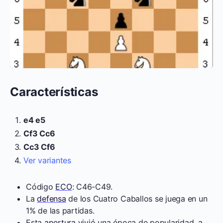
Características
e4 e5
Cf3 Cc6
Cc3 Cf6
Ver variantes
Código
ECO
: C46-C49.
La
defensa
de los Cuatro Caballos se juega en un
1% de las partidas.
Esta
apertura
vivió una época de popularidad, a