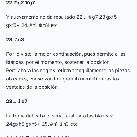
22.♔g2 ♛g7
Y nuevamente no da resultado 22… ♛g7 23.gxf5
gxf5+ 24.♔h1 ♚h8! etc
23.♘c3
Por lo visto la mejor continuación, pues permite a las
blancas, por el momento, sostener la posición.
Pero ahora las negras retiran tranquilamente las piezas
atacadas, conservando (¡gratuitamente!) todas las
ventajas de la posición.
23… ♝d7
La toma del caballo sería fatal para las blancas:
24.gxh5 gxh5+ 25.♔h1 ♝h3 etc