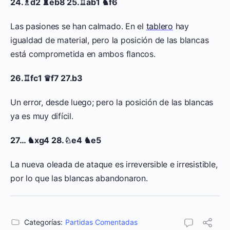
24.♗d2 ♜eb8 25.♖ab1 ♞f6
Las pasiones se han calmado. En el
tablero
hay
igualdad de material, pero la posición de las blancas
está comprometida en ambos flancos.
26.♖fc1 ♛f7 27.b3
Un error, desde luego; pero la posición de las blancas
ya es muy difícil.
27… ♞xg4 28.♘e4 ♞e5
La nueva oleada de ataque es irreversible e irresistible,
por lo que las blancas abandonaron.
Categorías:
Partidas Comentadas