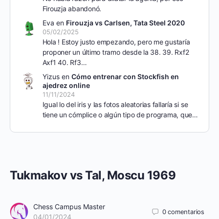
Firouzja abandonó.
Eva
en
Firouzja vs Carlsen, Tata Steel 2020
05/02/2025
Hola ! Estoy justo empezando, pero me gustaría
proponer un último tramo desde la 38. 39. Rxf2
Axf1 40. Rf3…
Yizus
en
Cómo entrenar con Stockfish en
ajedrez online
11/11/2024
Igual lo del iris y las fotos aleatorias fallaría si se
tiene un cómplice o algún tipo de programa, que…
Tukmakov vs Tal, Moscu 1969
Chess Campus Master
0
comentarios
04/01/2024