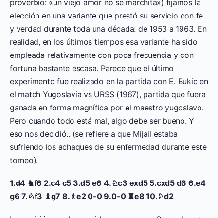
proverbio: «un viejo amor no se marchita») fijamos la
elección en una
variante
que prestó su servicio con fe
y verdad durante toda una década: de 1953 a 1963. En
realidad, en los últimos tiempos esa variante ha sido
empleada relativamente con poca frecuencia y con
fortuna bastante escasa. Parece que el último
experimento fue realizado en la partida con E. Bukic en
el match Yugoslavia vs URSS (1967), partida que fuera
ganada en forma magnífica por el maestro yugoslavo.
Pero cuando todo está mal, algo debe ser bueno. Y
eso nos decidió.. (se refiere a que Mijail estaba
sufriendo los achaques de su enfermedad durante este
torneo).
1.d4 ♞f6 2.c4 c5 3.d5 e6 4.♘c3 exd5 5.cxd5 d6 6.e4
g6 7.♘f3 ♝g7 8.♗e2 0-0 9.0-0 ♜e8 10.♘d2