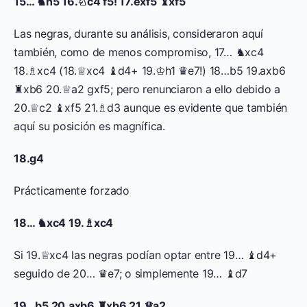
15… ♞h5 16.♘c4 f5! 17.exf5 ♝xf5
Las negras, durante su análisis, consideraron aquí
también, como de menos compromiso, 17… ♞xc4
18.♗xc4 (18.♕xc4 ♝d4+ 19.♔h1 ♛e7!) 18…b5 19.axb6
♜xb6 20.♕a2 gxf5; pero renunciaron a ello debido a
20.♕c2 ♝xf5 21.♗d3 aunque es evidente que también
aquí su posición es magnífica.
18.g4
Prácticamente forzado
18… ♞xc4 19.♗xc4
Si 19.♕xc4 las negras podían optar entre 19… ♝d4+
seguido de 20… ♛e7; o simplemente 19… ♝d7
19…b5 20.axb6 ♜xb6 21.♕a2