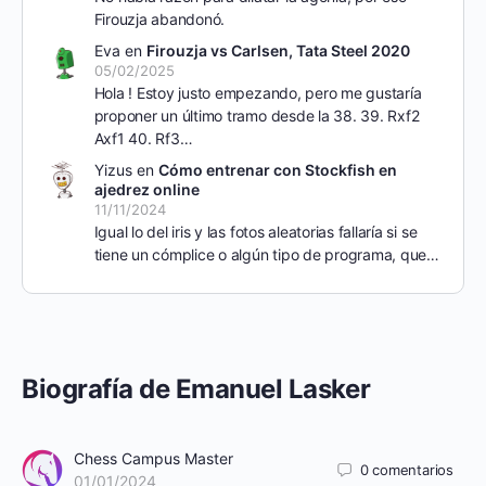
Firouzja abandonó.
Eva
en
Firouzja vs Carlsen, Tata Steel 2020
05/02/2025
Hola ! Estoy justo empezando, pero me gustaría
proponer un último tramo desde la 38. 39. Rxf2
Axf1 40. Rf3…
Yizus
en
Cómo entrenar con Stockfish en
ajedrez online
11/11/2024
Igual lo del iris y las fotos aleatorias fallaría si se
tiene un cómplice o algún tipo de programa, que…
Biografía de Emanuel Lasker
Chess Campus Master
0
comentarios
01/01/2024