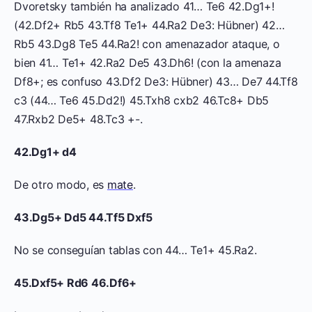
Dvoretsky también ha analizado 41… Te6 42.Dg1+!
(42.Df2+ Rb5 43.Tf8 Te1+ 44.Ra2 De3: Hübner) 42…
Rb5 43.Dg8 Te5 44.Ra2! con amenazador ataque, o
bien 41… Te1+ 42.Ra2 De5 43.Dh6! (con la amenaza
Df8+; es confuso 43.Df2 De3: Hübner) 43… De7 44.Tf8
c3 (44… Te6 45.Dd2!) 45.Txh8 cxb2 46.Tc8+ Db5
47.Rxb2 De5+ 48.Tc3 +-.
42.Dg1+ d4
De otro modo, es
mate
.
43.Dg5+ Dd5 44.Tf5 Dxf5
No se conseguían tablas con 44… Te1+ 45.Ra2.
45.Dxf5+ Rd6 46.Df6+