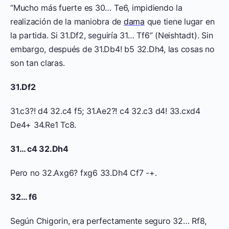
“Mucho más fuerte es 30… Te6, impidiendo la
realización de la maniobra de
dama
que tiene lugar en
la partida. Si 31.Df2, seguiría 31… Tf6” (Neishtadt). Sin
embargo, después de 31.Db4! b5 32.Dh4, las cosas no
son tan claras.
31.Df2
31.c3?! d4 32.c4 f5; 31.Ae2?! c4 32.c3 d4! 33.cxd4
De4+ 34.Re1 Tc8.
31… c4 32.Dh4
Pero no 32.Axg6? fxg6 33.Dh4 Cf7 -+.
32… f6
Según Chigorin, era perfectamente seguro 32… Rf8,