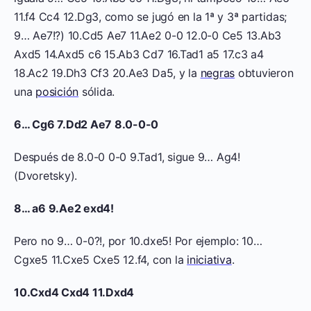
11.f4 Cc4 12.Dg3, como se jugó en la 1ª y 3ª partidas;
9… Ae7!?) 10.Cd5 Ae7 11.Ae2 0-0 12.0-0 Ce5 13.Ab3
Axd5 14.Axd5 c6 15.Ab3 Cd7 16.Tad1 a5 17.c3 a4
18.Ac2 19.Dh3 Cf3 20.Ae3 Da5, y la
negras
obtuvieron
una
posición
sólida.
6… Cg6 7.Dd2 Ae7 8.0-0-0
Después de 8.0-0 0-0 9.Tad1, sigue 9… Ag4!
(Dvoretsky).
8… a6 9.Ae2 exd4!
Pero no 9… 0-0?!, por 10.dxe5! Por ejemplo: 10…
Cgxe5 11.Cxe5 Cxe5 12.f4, con la
iniciativa
.
10.Cxd4 Cxd4 11.Dxd4