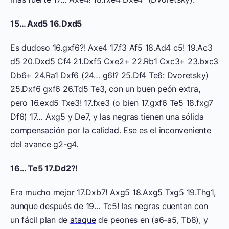
15… Axd5 16.Dxd5
Es dudoso 16.gxf6?! Axe4 17.f3 Af5 18.Ad4 c5! 19.Ac3
d5 20.Dxd5 Cf4 21.Dxf5 Cxe2+ 22.Rb1 Cxc3+ 23.bxc3
Db6+ 24.Ra1 Dxf6 (24… g6!? 25.Df4 Te6: Dvoretsky)
25.Dxf6 gxf6 26.Td5 Te3, con un buen peón extra,
pero 16.exd5 Txe3! 17.fxe3 (o bien 17.gxf6 Te5 18.fxg7
Df6) 17… Axg5 y De7, y las negras tienen una sólida
compensación
por la
calidad
. Ese es el inconveniente
del avance g2-g4.
16… Te5 17.Dd2?!
Era mucho mejor 17.Dxb7! Axg5 18.Axg5 Txg5 19.Thg1,
aunque después de 19… Tc5! las negras cuentan con
un fácil plan de
ataque
de peones en (a6-a5, Tb8), y