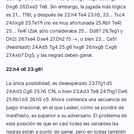
Dxg6 26.Dxe3 Te8. Sin embargo, la jugada más lógica
es 21… Tf8!, y después de 22.h4 Te4 23.h5, 23… Txc4
24.hxg6 25.Te1?! (no es muy afortunada 25.Rb1 Te4)
25… Te4! (Zak sólo consideraba 25… Dd8? 26.Teg1 y
Dh2) 26.Txe4 Dxe4 27.Dh2 f5 -+, o bien 23… Ce5!
(Neishtadt) 24.Ad5 Tg4 25.g6 hxg6 26.hxg6 Cxg6
27.Axb7 Dg5, y las negras deben ganar.
22.h4 c6 23.g6!
La única posibilidad; es desesperado 23.Tfg1 d5
24.Ad3 Cg6 25.h5 Cf4, o bien 23.Ad3 Te8 24.Thg1 De6
25.Rb1 b5 26.h5 c5. Ahora comienza una secuencia de
juego irracional, en el que Lasker, como se pondrá de
manifiesto, es superior a su adversario. El problema de
esta posición es que en casi todas las variantes las
negras están a punto de ganar, pero en todas también