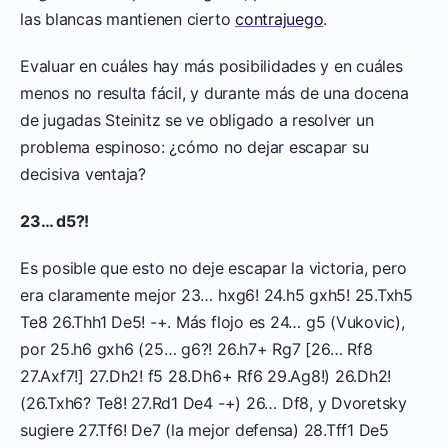
las blancas mantienen cierto
contrajuego
.
Evaluar en cuáles hay más posibilidades y en cuáles
menos no resulta fácil, y durante más de una docena
de jugadas Steinitz se ve obligado a resolver un
problema espinoso: ¿cómo no dejar escapar su
decisiva ventaja?
23… d5?!
Es posible que esto no deje escapar la victoria, pero
era claramente mejor 23… hxg6! 24.h5 gxh5! 25.Txh5
Te8 26.Thh1 De5! -+. Más flojo es 24… g5 (Vukovic),
por 25.h6 gxh6 (25… g6?! 26.h7+ Rg7 [26… Rf8
27.Axf7!] 27.Dh2! f5 28.Dh6+ Rf6 29.Ag8!) 26.Dh2!
(26.Txh6? Te8! 27.Rd1 De4 -+) 26… Df8, y Dvoretsky
sugiere 27.Tf6! De7 (la mejor defensa) 28.Tff1 De5