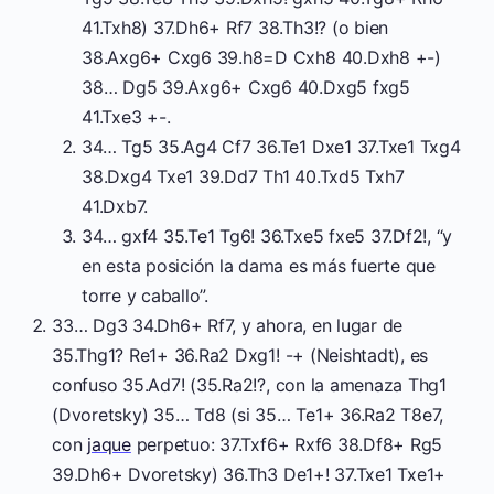
41.Txh8) 37.Dh6+ Rf7 38.Th3!? (o bien
38.Axg6+ Cxg6 39.h8=D Cxh8 40.Dxh8 +-)
38… Dg5 39.Axg6+ Cxg6 40.Dxg5 fxg5
41.Txe3 +-.
34… Tg5 35.Ag4 Cf7 36.Te1 Dxe1 37.Txe1 Txg4
38.Dxg4 Txe1 39.Dd7 Th1 40.Txd5 Txh7
41.Dxb7.
34… gxf4 35.Te1 Tg6! 36.Txe5 fxe5 37.Df2!, “y
en esta posición la dama es más fuerte que
torre y caballo”.
33… Dg3 34.Dh6+ Rf7, y ahora, en lugar de
35.Thg1? Re1+ 36.Ra2 Dxg1! -+ (Neishtadt), es
confuso 35.Ad7! (35.Ra2!?, con la amenaza Thg1
(Dvoretsky) 35… Td8 (si 35… Te1+ 36.Ra2 T8e7,
con
jaque
perpetuo: 37.Txf6+ Rxf6 38.Df8+ Rg5
39.Dh6+ Dvoretsky) 36.Th3 De1+! 37.Txe1 Txe1+