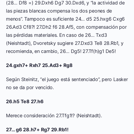
(28… Df8 =) 29.Dxh6 Dg7 30.Dxd6, y “la actividad de
las piezas blancas compensa los dos peones de
menos”. Tampoco es suficiente 24… d5 25.hxg6 Cxg6
26.Ad3 Cf8?! 27.Dh2 f6 28.Af5, con compensación por
las pérdidas materiales. En caso de 26… Txd3
(Neishtadt), Dvoretsky sugiere 27.Dxd3 Te8 28.Rb1, y
recomienda, en cambio, 26… Dg5! 27.Tf(h)g1 De5!
24.gxh7+ Rxh7 25.Ad3+ Rg8
Según Steinitz, “el juego está sentenciado”, pero Lasker
no se da por vencido.
26.h5 Te8 27.h6
Merece consideración 27.Tfg1!? (Neishtadt).
27… g6 28.h7+ Rg7 29.Rb1!