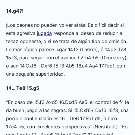
14.g4?!
¡Los peones no pueden volver atrás! Es difícil decir si
esta agresiva
jugada
responde al deseo de reducir al
tenaz oponente, o si se trata de algún tipo de omisión.
Lo más lógico parece jugar 14.f3 (Lasker), ó 14.g3 Te8
15.f3, para seguir con el avance h2-h4-h5 (Dvoretsky),
o aun 14.Cxf6+ Dxf6 15.f3 Ab5 16.c4 Aa4 17.Tde1, con
una pequeña superioridad.
14… Te8 15.g5
“En caso de 15.f3 Axd5 16.Dxd5 Ae5, el control de f4 le
da buen juego a las negras. Si 15.Cxf6+ Dxf6 16.f3, una
posible continuación es 16… De6 17.Rb1 d5, o bien
17.c4 b5, con excelentes perspectivas” (Neishtadt). “Es
más fuerte 17… Axe4! 18.fxe4 Dxe4” (Dvoretsky).