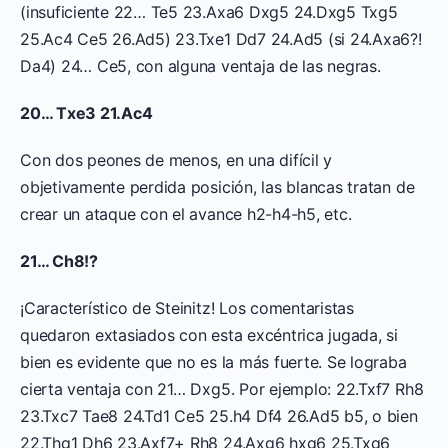
(insuficiente 22… Te5 23.Axa6 Dxg5 24.Dxg5 Txg5
25.Ac4 Ce5 26.Ad5) 23.Txe1 Dd7 24.Ad5 (si 24.Axa6?!
Da4) 24… Ce5, con alguna ventaja de las negras.
20… Txe3 21.Ac4
Con dos peones de menos, en una difícil y
objetivamente perdida posición, las blancas tratan de
crear un ataque con el avance h2-h4-h5, etc.
21… Ch8!?
¡Característico de Steinitz! Los comentaristas
quedaron extasiados con esta excéntrica jugada, si
bien es evidente que no es la más fuerte. Se lograba
cierta ventaja con 21… Dxg5. Por ejemplo: 22.Txf7 Rh8
23.Txc7 Tae8 24.Td1 Ce5 25.h4 Df4 26.Ad5 b5, o bien
22.Thg1 Dh6 23.Axf7+ Rh8 24.Axg6 hxg6 25.Txg6