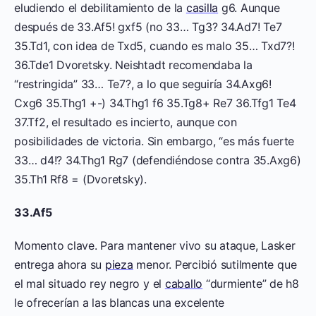
eludiendo el debilitamiento de la
casilla
g6. Aunque
después de 33.Af5! gxf5 (no 33… Tg3? 34.Ad7! Te7
35.Td1, con idea de Txd5, cuando es malo 35… Txd7?!
36.Tde1 Dvoretsky. Neishtadt recomendaba la
“restringida” 33… Te7?, a lo que seguiría 34.Axg6!
Cxg6 35.Thg1 +-) 34.Thg1 f6 35.Tg8+ Re7 36.Tfg1 Te4
37.Tf2, el resultado es incierto, aunque con
posibilidades de victoria. Sin embargo, “es más fuerte
33… d4!? 34.Thg1 Rg7 (defendiéndose contra 35.Axg6)
35.Th1 Rf8 = (Dvoretsky).
33.Af5
Momento clave. Para mantener vivo su ataque, Lasker
entrega ahora su
pieza
menor. Percibió sutilmente que
el mal situado rey negro y el
caballo
“durmiente” de h8
le ofrecerían a las blancas una excelente