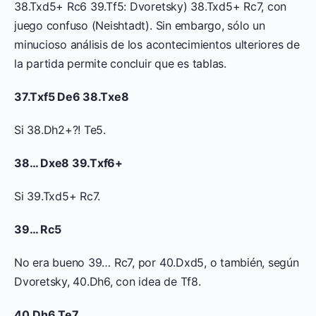
38.Txd5+ Rc6 39.Tf5: Dvoretsky) 38.Txd5+ Rc7, con
juego confuso (Neishtadt). Sin embargo, sólo un
minucioso análisis de los acontecimientos ulteriores de
la partida permite concluir que es tablas.
37.Txf5 De6 38.Txe8
Si 38.Dh2+?! Te5.
38… Dxe8 39.Txf6+
Si 39.Txd5+ Rc7.
39… Rc5
No era bueno 39… Rc7, por 40.Dxd5, o también, según
Dvoretsky, 40.Dh6, con idea de Tf8.
40.Dh6 Te7