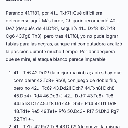
Parando 41.Tf8?, por 41… Txh7! ¡Qué difícil era
defenderse aquí! Más tarde, Chigorin recomendó 40…
De7 (después de 41.Df8?, seguiría 41… Dxf8 42.Txf8
Cg6 43.Tg8 Th3), pero tras 41.Tf8!, yo no pude lograr
tablas para las negras, aunque mi computadora analizó
la posición durante mucho tiempo. Por dondequiera
que se mire, el ataque blanco parece imparable:
41… Te6 42.Dd2! (la mejor maniobra; antes hay que
considerar 42.Tc8+ Rb6!, con juego de doble filo,
pero no 42… Tc6? 43.Dd2!! Dxh7 44.Txh8! Dxh8
45.Db4+ Rd4 46.Dc3+) 42… Dxh7 43.Tc8+ Tc6
44.Txh8 Df7 45.Tf8 Dd7 46.Db4+ Rd4 47.Tf1 Dd8
48.Td1+ Re5 49.Te1+ Rf6 50.Dc3+ Rf7 51.Dh3 Rg7
52.Th1 +-.
41… Te1+ 42.Ra2 Te6 43.Dd2! (de nuevo, la misma