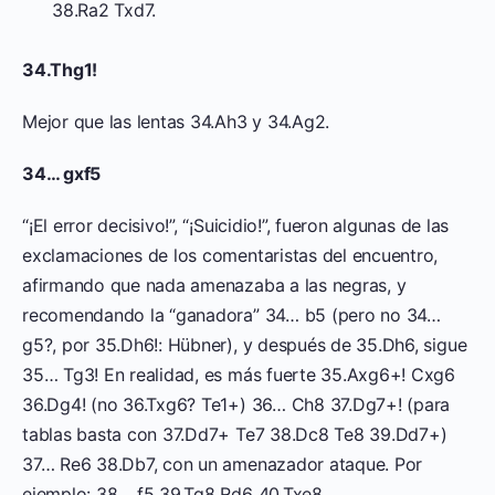
38.Ra2 Txd7.
34.Thg1!
Mejor que las lentas 34.Ah3 y 34.Ag2.
34… gxf5
“¡El error decisivo!”, “¡Suicidio!”, fueron algunas de las
exclamaciones de los comentaristas del encuentro,
afirmando que nada amenazaba a las negras, y
recomendando la “ganadora” 34… b5 (pero no 34…
g5?, por 35.Dh6!: Hübner), y después de 35.Dh6, sigue
35… Tg3! En realidad, es más fuerte 35.Axg6+! Cxg6
36.Dg4! (no 36.Txg6? Te1+) 36… Ch8 37.Dg7+! (para
tablas basta con 37.Dd7+ Te7 38.Dc8 Te8 39.Dd7+)
37… Re6 38.Db7, con un amenazador ataque. Por
ejemplo: 38… f5 39.Tg8 Rd6 40.Txe8