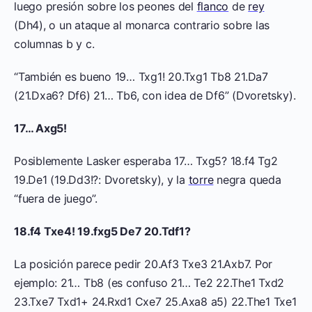
luego presión sobre los peones del
flanco
de
rey
(Dh4), o un ataque al monarca contrario sobre las
columnas b y c.
“También es bueno 19… Txg1! 20.Txg1 Tb8 21.Da7
(21.Dxa6? Df6) 21… Tb6, con idea de Df6” (Dvoretsky).
17… Axg5!
Posiblemente Lasker esperaba 17… Txg5? 18.f4 Tg2
19.De1 (19.Dd3!?: Dvoretsky), y la
torre
negra queda
“fuera de juego”.
18.f4 Txe4! 19.fxg5 De7 20.Tdf1?
La posición parece pedir 20.Af3 Txe3 21.Axb7. Por
ejemplo: 21… Tb8 (es confuso 21… Te2 22.The1 Txd2
23.Txe7 Txd1+ 24.Rxd1 Cxe7 25.Axa8 a5) 22.The1 Txe1