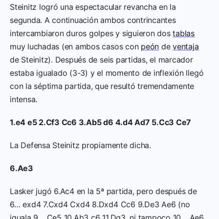
Steinitz logró una espectacular revancha en la
segunda. A continuación ambos contrincantes
intercambiaron duros golpes y siguieron dos
tablas
muy luchadas (en ambos casos con
peón
de
ventaja
de Steinitz). Después de seis partidas, el marcador
estaba igualado (3-3) y el momento de inflexión llegó
con la séptima partida, que resultó tremendamente
intensa.
1.e4 e5 2.Cf3 Cc6 3.Ab5 d6 4.d4 Ad7 5.Cc3 Ce7
La Defensa Steinitz propiamente dicha.
6.Ae3
Lasker jugó 6.Ac4 en la 5ª partida, pero después de
6… exd4 7.Cxd4 Cxd4 8.Dxd4 Cc6 9.De3 Ae6 (no
iguala 9… Ce5 10.Ab3 c6 11.Dg3, ni tampoco 10… Ae6