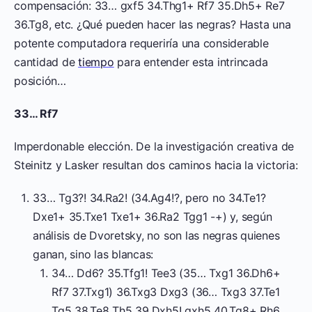
compensación: 33… gxf5 34.Thg1+ Rf7 35.Dh5+ Re7
36.Tg8, etc. ¿Qué pueden hacer las negras? Hasta una
potente computadora requeriría una considerable
cantidad de
tiempo
para entender esta intrincada
posición…
33… Rf7
Imperdonable elección. De la investigación creativa de
Steinitz y Lasker resultan dos caminos hacia la victoria:
33… Tg3?! 34.Ra2! (34.Ag4!?, pero no 34.Te1?
Dxe1+ 35.Txe1 Txe1+ 36.Ra2 Tgg1 -+) y, según
análisis de Dvoretsky, no son las negras quienes
ganan, sino las blancas:
34… Dd6? 35.Tfg1! Tee3 (35… Txg1 36.Dh6+
Rf7 37.Txg1) 36.Txg3 Dxg3 (36… Txg3 37.Te1
Tg5 38.Te8 Th5 39.Dxh5! gxh5 40.Tg8+ Rh6