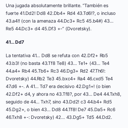
Una jugada absolutamente brillante. “También es
fuerte 41.Dd2! Dd8 42.Db4+ Rd4 43.Td6!?, o incluso
43.a4!! (con la amenaza 44.Dc3+ Rc5 45.b4#) 43…
Re5 44.Dc3+ d4 45.Df3 +-” (Dvoretsky).
41… Dd7
La tentativa 41… Dd8 se refuta con 42.Df2+ Rb5
43.b3! (no basta 43.Tf8 Te8) 43… Te1+ (43… Te4
44.a4+ Rb4 45.Tb6+ Rc3 46.Dg3+ Rd2 47.Th6!:
Dvoretsky) 44.Rb2 Te3 45.bxc4+ Ra4 46.cxd5 Te4
47.d6 +-. A 41… Td7 era decisivo 42.Dg1+! (o bien
42.Df2+ d4, y ahora no 43.Tf8?, por 43… De4 44.Txh8,
seguido de 44… Txh7, sino 43.Dd2! c3 44.b4+ Rd5
45.Dg2+, o bien 43… Dd8 44.Tf8! De7 45.Da5+ Rc6
46.Txh8 +-: Dvoretsky) 42… 43.Dg5+ Td5 44.Dd2.