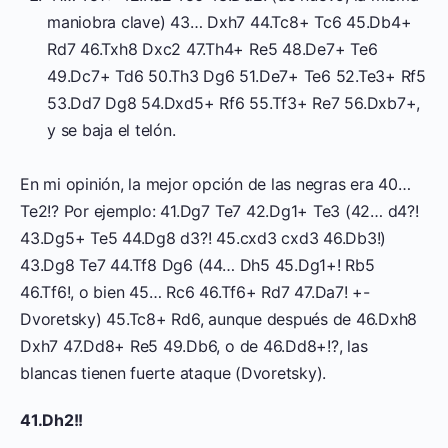
maniobra clave) 43… Dxh7 44.Tc8+ Tc6 45.Db4+
Rd7 46.Txh8 Dxc2 47.Th4+ Re5 48.De7+ Te6
49.Dc7+ Td6 50.Th3 Dg6 51.De7+ Te6 52.Te3+ Rf5
53.Dd7 Dg8 54.Dxd5+ Rf6 55.Tf3+ Re7 56.Dxb7+,
y se baja el telón.
En mi opinión, la mejor opción de las negras era 40…
Te2!? Por ejemplo: 41.Dg7 Te7 42.Dg1+ Te3 (42… d4?!
43.Dg5+ Te5 44.Dg8 d3?! 45.cxd3 cxd3 46.Db3!)
43.Dg8 Te7 44.Tf8 Dg6 (44… Dh5 45.Dg1+! Rb5
46.Tf6!, o bien 45… Rc6 46.Tf6+ Rd7 47.Da7! +-
Dvoretsky) 45.Tc8+ Rd6, aunque después de 46.Dxh8
Dxh7 47.Dd8+ Re5 49.Db6, o de 46.Dd8+!?, las
blancas tienen fuerte ataque (Dvoretsky).
41.Dh2!!