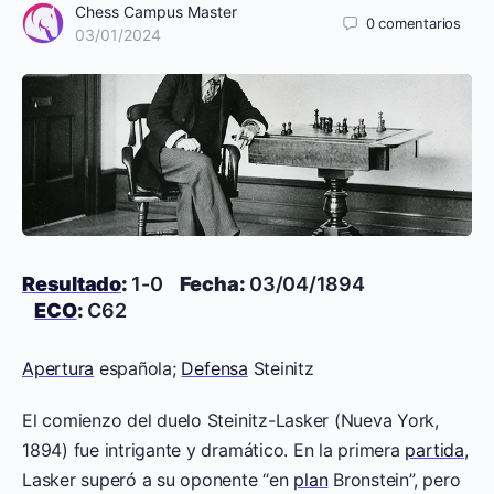
Chess Campus Master
0
comentarios
03/01/2024
Resultado
:
1-0
Fecha:
03/04/1894
ECO
:
C62
Apertura
española;
Defensa
Steinitz
El comienzo del duelo Steinitz-Lasker (Nueva York,
1894) fue intrigante y dramático. En la primera
partida
,
Lasker superó a su oponente “en
plan
Bronstein”, pero