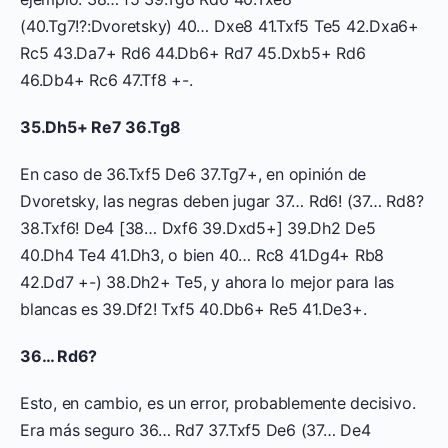
(40.Tg7!?:Dvoretsky) 40… Dxe8 41.Txf5 Te5 42.Dxa6+
Rc5 43.Da7+ Rd6 44.Db6+ Rd7 45.Dxb5+ Rd6
46.Db4+ Rc6 47.Tf8 +-.
35.Dh5+ Re7 36.Tg8
En caso de 36.Txf5 De6 37.Tg7+, en opinión de
Dvoretsky, las negras deben jugar 37… Rd6! (37… Rd8?
38.Txf6! De4 [38… Dxf6 39.Dxd5+] 39.Dh2 De5
40.Dh4 Te4 41.Dh3, o bien 40… Rc8 41.Dg4+ Rb8
42.Dd7 +-) 38.Dh2+ Te5, y ahora lo mejor para las
blancas es 39.Df2! Txf5 40.Db6+ Re5 41.De3+.
36… Rd6?
Esto, en cambio, es un error, probablemente decisivo.
Era más seguro 36… Rd7 37.Txf5 De6 (37… De4