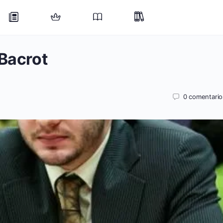
 Bacrot
0
comentario