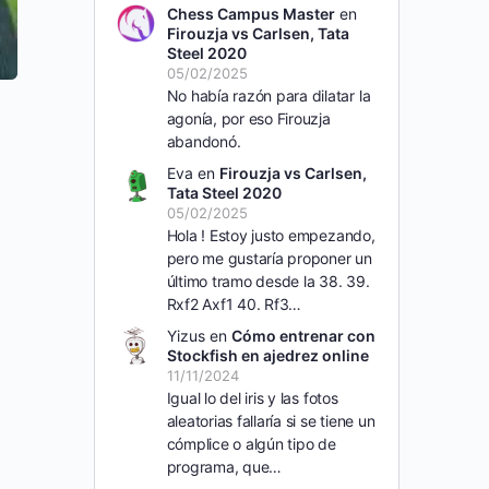
Chess Campus Master
en
Firouzja vs Carlsen, Tata
Steel 2020
05/02/2025
No había razón para dilatar la
agonía, por eso Firouzja
abandonó.
Eva
en
Firouzja vs Carlsen,
Tata Steel 2020
05/02/2025
Hola ! Estoy justo empezando,
pero me gustaría proponer un
último tramo desde la 38. 39.
Rxf2 Axf1 40. Rf3…
Yizus
en
Cómo entrenar con
Stockfish en ajedrez online
11/11/2024
Igual lo del iris y las fotos
aleatorias fallaría si se tiene un
cómplice o algún tipo de
programa, que…