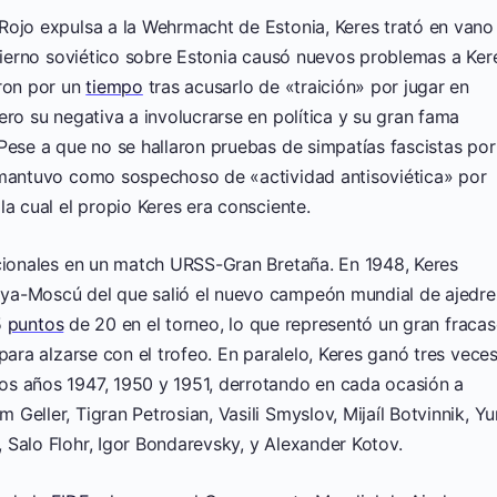
Rojo expulsa a la Wehrmacht de Estonia, Keres trató en vano
obierno soviético sobre Estonia causó nuevos problemas a Ker
aron por un
tiempo
tras acusarlo de «traición» por jugar en
ero su negativa a involucrarse en política y su gran fama
Pese a que no se hallaron pruebas de simpatías fascistas por
 mantuvo como sospechoso de «actividad antisoviética» por
la cual el propio Keres era consciente.
acionales en un match URSS-Gran Bretaña. En 1948, Keres
ya-Moscú del que salió el nuevo campeón mundial de ajedre
5
puntos
de 20 en el torneo, lo que representó un gran fraca
para alzarse con el trofeo. En paralelo, Keres ganó tres vece
os años 1947, 1950 y 1951, derrotando en cada ocasión a
eller, Tigran Petrosian, Vasili Smyslov, Mijaíl Botvinnik, Yu
 Salo Flohr, Igor Bondarevsky, y Alexander Kotov.