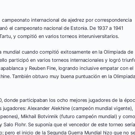
l campeonato internacional de ajedrez por correspondencia
 ganó el campeonato nacional de Estonia. De 1937 a 1941
rtu, y compitió en varios torneos interuniversitarios.
ma mundial cuando compitió exitosamente en la Olimpiada de
llo participó en varios torneos internacionales y logró triunf
pablanca y Reuben Fine, logrando inclusive empatar con el
hine. También obtuvo muy buena puntuación en la Olimpiad
O, donde participaban los ocho mejores jugadores de la époc
s jugadores: Alexander Alekhine (campeón mundial vigente),
eones), Mikhail Botvinnik (futuro campeón mundial) y com
 Salo Flohr. Se suponía que el vencedor de este torneo serí
o; pero el inicio de la Segunda Guerra Mundial hizo que no s