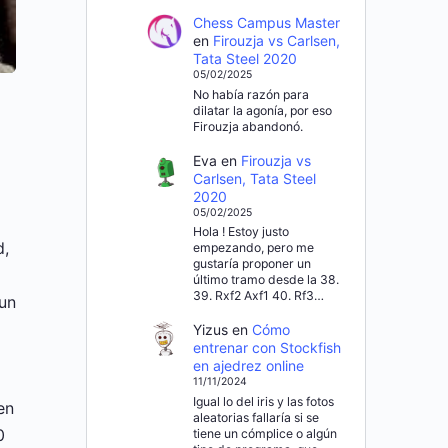
Chess Campus Master
en
Firouzja vs Carlsen,
Tata Steel 2020
05/02/2025
No había razón para
dilatar la agonía, por eso
Firouzja abandonó.
Eva
en
Firouzja vs
Carlsen, Tata Steel
2020
05/02/2025
Hola ! Estoy justo
d,
empezando, pero me
gustaría proponer un
último tramo desde la 38.
39. Rxf2 Axf1 40. Rf3…
 un
Yizus
en
Cómo
entrenar con Stockfish
en ajedrez online
11/11/2024
Igual lo del iris y las fotos
en
aleatorias fallaría si se
0
tiene un cómplice o algún