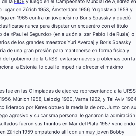
s
de la
FIDE
y luego en el Campeonato Mundial de Ajedrez e
o lugar en Zúrich 1953, Ámsterdam 1956, Yugoslavia 1959 y
Riga en 1965 contra un jovencísimo Boris Spassky y quedó
clasificarse nunca para disputar un encuentro con el título
 de «Paul el Segundo» (en alusión al zar Pablo I de Rusia) o 
rios de los grandes maestros Yuri Averbaj y Boris Spassky
ría de una gran presión para mantenerse en forma física y
ad del gobierno de la URSS, evitarse nuevos problemas con la
acional a Estonia, lo cual le impediría ofrecer el máximo
es fue en las Olimpíadas de ajedrez representando a la URSS
956, Múnich 1958, Leipzig 1960, Varna 1962, y Tel Aviv 1964
ico liderado por Keres obtuvo la medalla de oro. Junto con s
juego agresivo y su carisma personal le ganaron la admiración
esultados fueron sus triunfos en Mar del Plata 1957 venciendo
ro en Zürich 1959 empatando allí con un muy joven Bobby