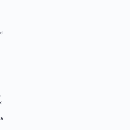
n
el
,
us
 a