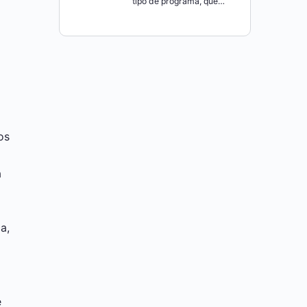
tipo de programa, que…
os
a
a,
o
a
e