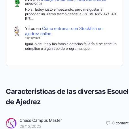
05/02/2025
Hola ! Estoy justo empezando, pero me gustaría
proponer un último tramo desde la 38. 39. Rxf2 Axf1 40.
Rf3…
Yizus
en
Cómo entrenar con Stockfish en
ajedrez online
11/11/2024
Igual lo del iris y las fotos aleatorias fallaría si se tiene un
cómplice o algún tipo de programa, que…
Características de las diversas Escue
de Ajedrez
Chess Campus Master
0
coment
29/12/2023