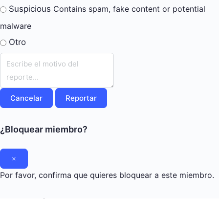
Suspicious
Contains spam, fake content or potential
malware
Otro
Nota
de
reporte
Reportar
¿Bloquear miembro?
Por favor, confirma que quieres bloquear a este miembro.
Ya no podrás: