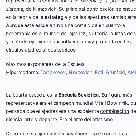
representativos son los libros
Mi Sistema
y
La práctica de
sistema
, de Nimzovich. Su principal contribución se encue
en la teoría de la
estrategia
y de las aperturas semiabierta
Aunque esta escuela tuvo una corta vida en cuanto a
hegemonía en el mundo del ajedrez, su teoría,
puntos
de v
y método ejercieron una influencia muy profunda en los
círculos ajedrecísticos teóricos.
Máximos exponentes de la Escuela
Hipermoderna:
Tartakower
,
Nimzovich
,
Reti
,
Grünfeld
,
Ale
…
La cuarta escuela es la
Escuela Soviética
. Su figura más
representativa era el campeón mundial Mijail Botvinnik, qu
pensaba que el ajedrez era una excelente
combinación
de
ciencia, arte y deporte. Era el arte del atletismo.
Dado que los ajedrecistas soviéticos realizaron tantas