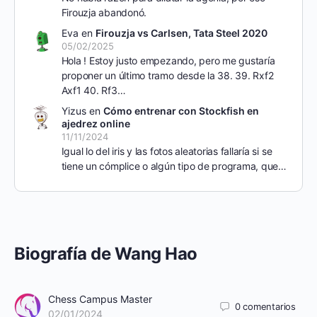
Firouzja abandonó.
Eva
en
Firouzja vs Carlsen, Tata Steel 2020
05/02/2025
Hola ! Estoy justo empezando, pero me gustaría
proponer un último tramo desde la 38. 39. Rxf2
Axf1 40. Rf3…
Yizus
en
Cómo entrenar con Stockfish en
ajedrez online
11/11/2024
Igual lo del iris y las fotos aleatorias fallaría si se
tiene un cómplice o algún tipo de programa, que…
Biografía de Wang Hao
Chess Campus Master
0
comentarios
02/01/2024