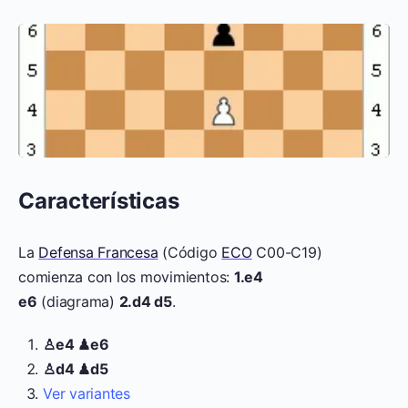
Características
La
Defensa Francesa
(Código
ECO
C00-C19)
comienza con los movimientos:
1.e4
e6
(diagrama)
2.d4 d5
.
♙e4 ♟e6
♙d4 ♟d5
Ver variantes