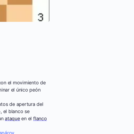
on el movimiento de
minar el único peón
tos de apertura del
, el blanco se
 un
ataque
en el
flanco
spárov
.