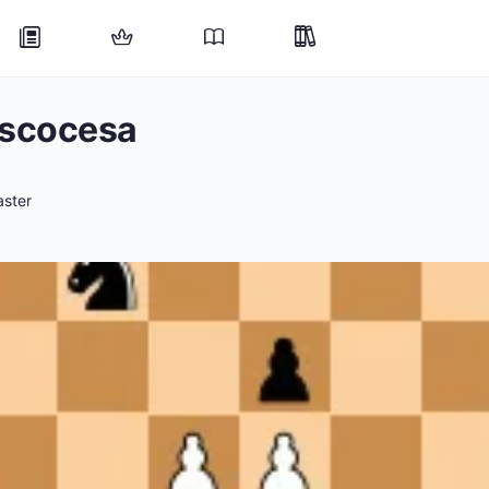
Escocesa
ster