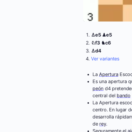
♙e5 ♟e5
♘f3 ♞c6
♙d4
Ver variantes
La
Apertura
Escoce
Es una apertura q
peón
d4 pretende
central del
bando
La Apertura escoc
centro. En lugar d
desarrolla rápida
de
rey
.
Seguramente el
a