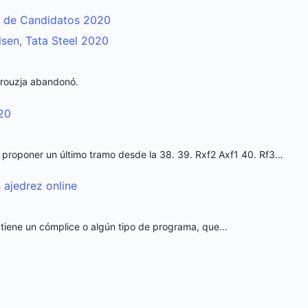
o de Candidatos 2020
lsen, Tata Steel 2020
Firouzja abandonó.
020
 proponer un último tramo desde la 38. 39. Rxf2 Axf1 40. Rf3…
 ajedrez online
si se tiene un cómplice o algún tipo de programa, que…