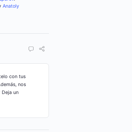
 y
Anatoly
telo con tus
Además, nos
 Deja un