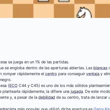
sa se juega en un 1% de las partidas.
ue se engloba dentro de las aperturas abiertas. Las
blancas
c
n romper rápidamente el
centro
para conseguir
ventaja
y eli
negro.
esa (
ECO
C44 y C45) es uno de los más sólidos planteamien
e plantearla rápidamente, la difiere una
jugada
. De este modo
mente y, a pesar de la
debilidad
de su centro, trata de lanzar
jedrecista
más popular que utilizó dicha apertura es
Garry Ka