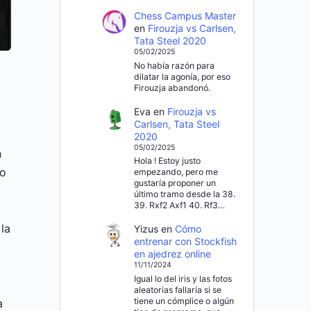
Chess Campus Master
en
Firouzja vs Carlsen,
Tata Steel 2020
05/02/2025
No había razón para
dilatar la agonía, por eso
Firouzja abandonó.
Eva
en
Firouzja vs
Carlsen, Tata Steel
2020
05/02/2025
n
Hola ! Estoy justo
ño
empezando, pero me
gustaría proponer un
último tramo desde la 38.
39. Rxf2 Axf1 40. Rf3…
la
Yizus
en
Cómo
entrenar con Stockfish
en ajedrez online
11/11/2024
Igual lo del iris y las fotos
aleatorias fallaría si se
tiene un cómplice o algún
a