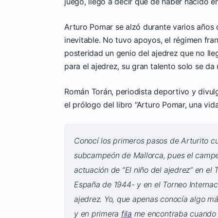
juego, llegó a decir que de haber nacido en
Arturo Pomar se alzó durante varios años 
inevitable. No tuvo apoyos, el régimen fra
posteridad un genio del ajedrez que no lle
para el ajedrez, su gran talento solo se d
Román Torán, periodista deportivo y divulg
el prólogo del libro “Arturo Pomar, una vi
Conocí los primeros pasos de Arturito 
subcampeón de Mallorca, pues el campeó
actuación de “El niño del ajedrez” en e
España de 1944- y en el Torneo Interna
ajedrez. Yo, que apenas conocía algo m
y en primera
fila
me encontraba cuando se