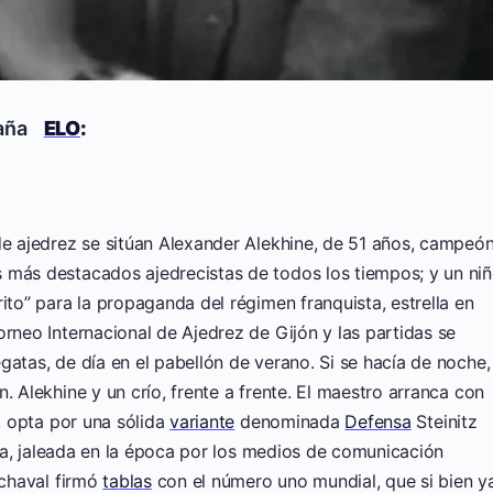
aña
ELO
:
e ajedrez se sitúan Alexander Alekhine, de 51 años, campeó
 más destacados ajedrecistas de todos los tiempos; y un ni
ito” para la propaganda del régimen franquista, estrella en
orneo Internacional de Ajedrez de Gijón y las partidas se
atas, de día en el pabellón de verano. Si se hacía de noche, 
. Alekhine y un crío, frente a frente. El maestro arranca con
, opta por una sólida
variante
denominada
Defensa
Steinitz
ia, jaleada en la época por los medios de comunicación
 chaval firmó
tablas
con el número uno mundial, que si bien y