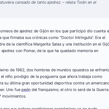
tuviera cansado de tanto ajedrez. – relata Torán en el
orneos de ajedrez de Gijón en los que participó dio cuenta 
a que firmaba sus crónicas como “Doctor Intríngulis”. Era el
e de la científica Margarita Salas y una institución en el Gij
de ajedrez con Pomar, de la que ha quedado memoria en
vierno de 1962, dos hombres de mundos opuestos se enfrent
 el niño prodigio de la posguerra que ahora trabaja como
ra su última gran oportunidad deportiva contra un american
her. Uno fue
peón
del franquismo; el otro lo será de la Guerra
77 movimientos.
ue por sus pobres condiciones económicas ya no pudo