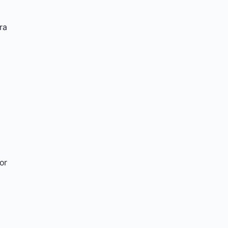
ra
or